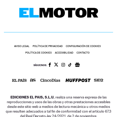
AVISO LEGAL
POLÍTICA DE PRIVACIDAD
CONFIGURACIÓN DE COOKIES
POLÍTICA DE COOKIES
ACCESIBILIDAD
CONTACTO
SÍGUENOS:
EDICIONES EL PAIS, S.L.U.
realiza una reserva expresa de las
reproducciones y usos de las obras y otras prestaciones accesibles
desde este sitio web a medios de lectura mecánica u otros medios
que resulten adecuados a tal fin de conformidad con el artículo 67.3
del Real Decreto-ley 24/2021, de 2 de noviembre.