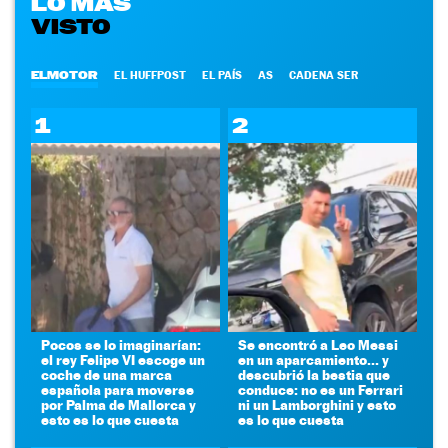
LO MÁS
VISTO
ELMOTOR
EL HUFFPOST
EL PAÍS
AS
CADENA SER
1
2
Pocos se lo imaginarían:
Se encontró a Leo Messi
el rey Felipe VI escoge un
en un aparcamiento... y
coche de una marca
descubrió la bestia que
española para moverse
conduce: no es un Ferrari
por Palma de Mallorca y
ni un Lamborghini y esto
esto es lo que cuesta
es lo que cuesta