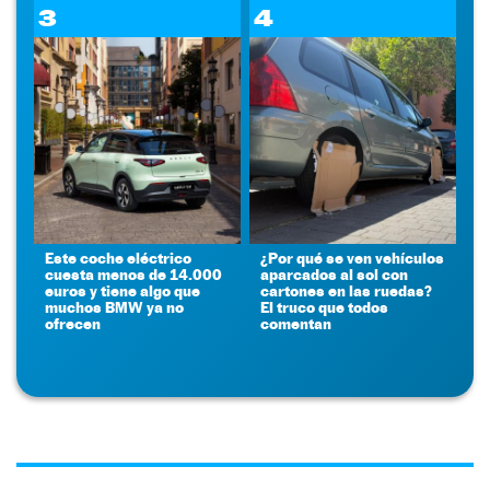
3
4
Este coche eléctrico
¿Por qué se ven vehículos
cuesta menos de 14.000
aparcados al sol con
euros y tiene algo que
cartones en las ruedas?
muchos BMW ya no
El truco que todos
ofrecen
comentan