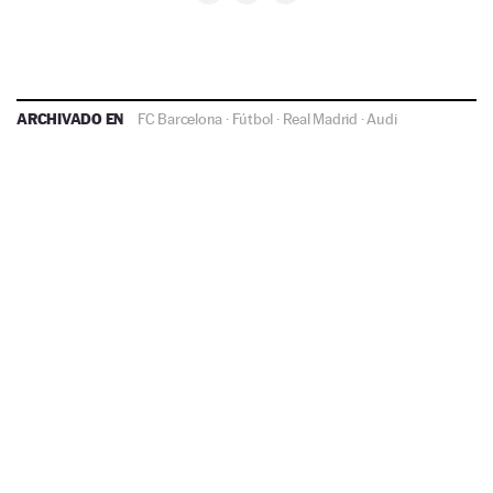
ARCHIVADO EN
FC Barcelona
·
Fútbol
·
Real Madrid
·
Audi