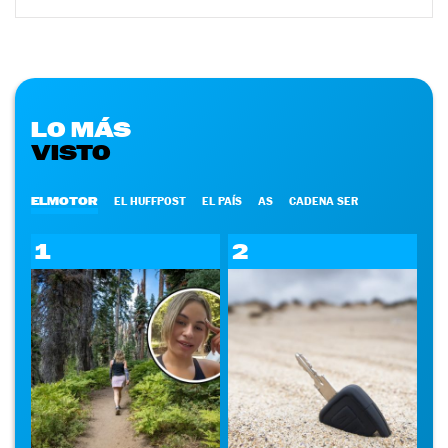
LO MÁS
VISTO
ELMOTOR
EL HUFFPOST
EL PAÍS
AS
CADENA SER
1
2