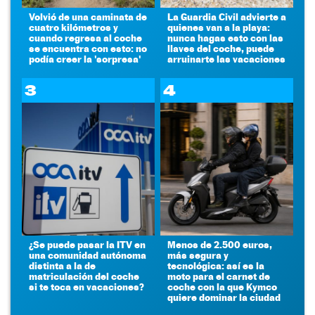
Volvió de una caminata de
La Guardia Civil advierte a
cuatro kilómetros y
quienes van a la playa:
cuando regresa al coche
nunca hagas esto con las
se encuentra con esto: no
llaves del coche, puede
podía creer la 'sorpresa'
arruinarte las vacaciones
3
4
¿Se puede pasar la ITV en
Menos de 2.500 euros,
una comunidad autónoma
más segura y
distinta a la de
tecnológica: así es la
matriculación del coche
moto para el carnet de
si te toca en vacaciones?
coche con la que Kymco
quiere dominar la ciudad