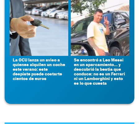
La OCU lanza un aviso a
Se encontró a Leo Messi
quienes alquilen un coche
en un aparcamiento... y
este verano: este
descubrió la bestia que
despiste puede costarte
conduce: no es un Ferrari
cientos de euros
ni un Lamborghini y esto
es lo que cuesta