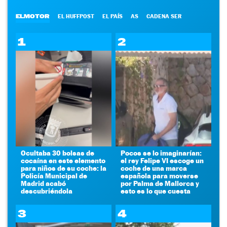
ELMOTOR
EL HUFFPOST
EL PAÍS
AS
CADENA SER
1
2
Ocultaba 30 bolsas de
Pocos se lo imaginarían:
cocaína en este elemento
el rey Felipe VI escoge un
para niños de su coche: la
coche de una marca
Policía Municipal de
española para moverse
Madrid acabó
por Palma de Mallorca y
descubriéndola
esto es lo que cuesta
3
4