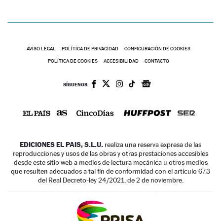
AVISO LEGAL
POLÍTICA DE PRIVACIDAD
CONFIGURACIÓN DE COOKIES
POLÍTICA DE COOKIES
ACCESIBILIDAD
CONTACTO
SÍGUENOS:
EDICIONES EL PAIS, S.L.U.
realiza una reserva expresa de las
reproducciones y usos de las obras y otras prestaciones accesibles
desde este sitio web a medios de lectura mecánica u otros medios
que resulten adecuados a tal fin de conformidad con el artículo 67.3
del Real Decreto-ley 24/2021, de 2 de noviembre.