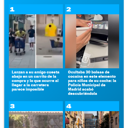
1
2
Lanzan a su amigo cuesta
Ocultaba 30 bolsas de
abajo en un carrito de la
cocaína en este elemento
compra y lo que ocurre al
para niños de su coche: la
llegar a la carretera
Policía Municipal de
parece imposible
Madrid acabó
descubriéndola
3
4