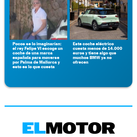
Pocos se lo imaginarían:
Este coche eléctrico
el rey Felipe VI escoge un
cuesta menos de 14.000
coche de una marca
euros y tiene algo que
española para moverse
muchos BMW ya no
por Palma de Mallorca y
ofrecen
esto es lo que cuesta