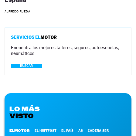
ALFREDO RUEDA
SERVICIOS EL
MOTOR
Encuentra los mejores talleres, seguros, autoescuelas,
neumáticos…
BUSCAR
LO MÁS
VISTO
ELMOTOR
EL HUFFPOST
EL PAÍS
AS
CADENA SER