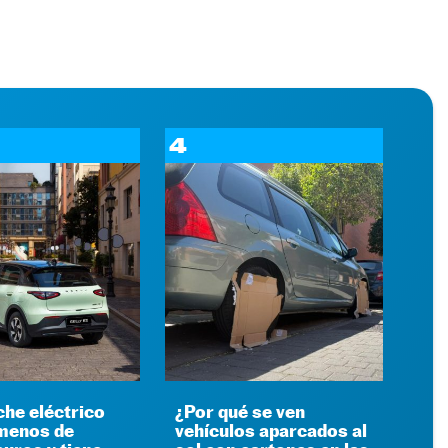
4
che eléctrico
¿Por qué se ven
menos de
vehículos aparcados al