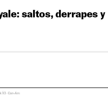
yale: saltos, derrapes 
k X3
Can-Am
·