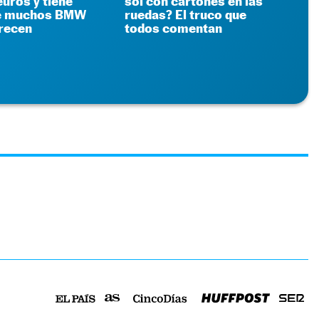
euros y tiene
sol con cartones en las
ue muchos BMW
ruedas? El truco que
frecen
todos comentan