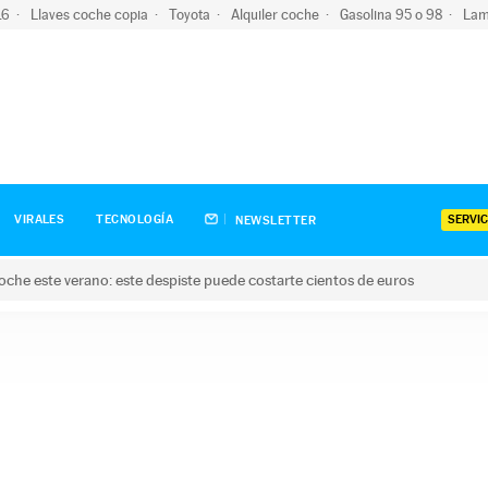
-16
Llaves coche copia
Toyota
Alquiler coche
Gasolina 95 o 98
Lam
SERVIC
VIRALES
TECNOLOGÍA
NEWSLETTER
oche este verano: este despiste puede costarte cientos de euros
este verano: este despiste puede costarte cientos de euros