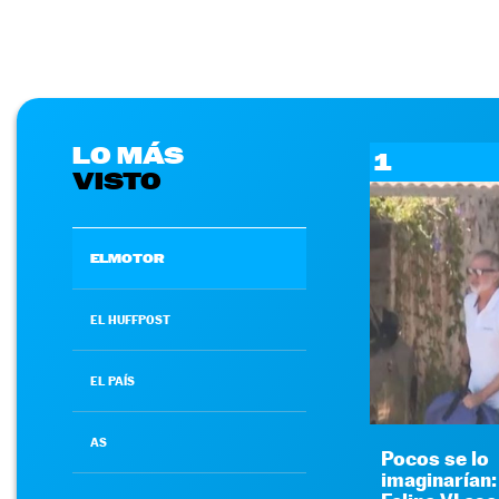
LO MÁS
1
VISTO
ELMOTOR
EL HUFFPOST
EL PAÍS
AS
Pocos se lo
imaginarían: 