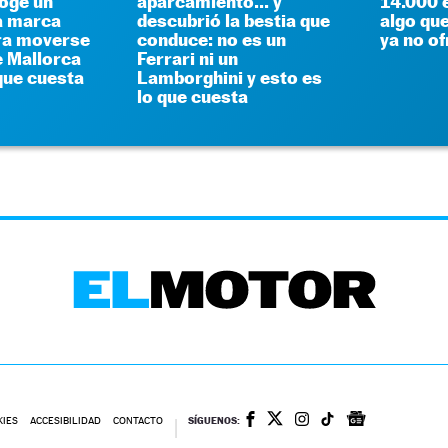
coge un
aparcamiento... y
14.000 
a marca
descubrió la bestia que
algo q
ra moverse
conduce: no es un
ya no o
e Mallorca
Ferrari ni un
 que cuesta
Lamborghini y esto es
lo que cuesta
SÍGUENOS:
KIES
ACCESIBILIDAD
CONTACTO