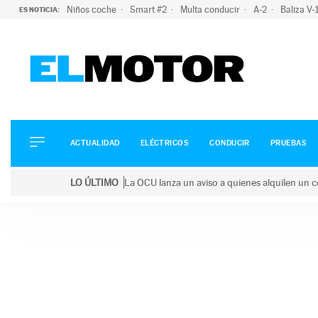
Niños coche
Smart #2
Multa conducir
A-2
Baliza V
ES NOTICIA:
ACTUALIDAD
ELÉCTRICOS
CONDUCIR
ACTUALIDAD
ELÉCTRICOS
CONDUCIR
PRUEBAS
PRUEBAS
Saltar
VIRALES
LO ÚLTIMO
La OCU lanza un aviso a quienes alquilen un c
al
PODCAST
LO ÚLTIMO
La OCU lanza un aviso a quienes alquilen un coche 
contenido
MOTOS
TECNOLOGÍA
SUPERCOCHES
MOTORTV
PREMIOS
SERVICIOS