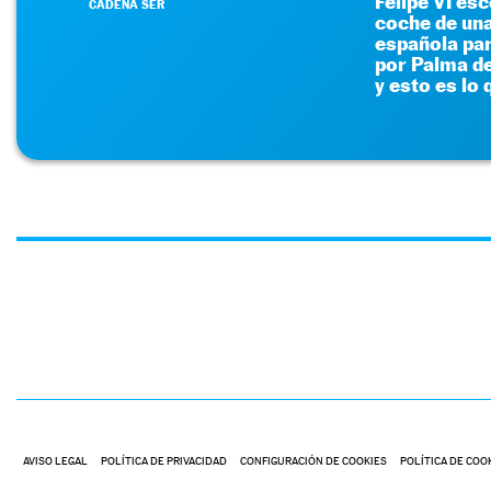
Felipe VI es
CADENA SER
coche de un
española pa
por Palma d
y esto es lo
AVISO LEGAL
POLÍTICA DE PRIVACIDAD
CONFIGURACIÓN DE COOKIES
POLÍTICA DE COO