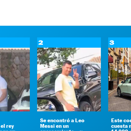
2
3
Se encontró a Leo
Este co
el rey
Messi en un
cuesta 