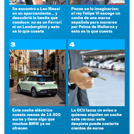
Se encontró a Leo Messi
Pocos se lo imaginarían:
en un aparcamiento... y
el rey Felipe VI escoge un
descubrió la bestia que
coche de una marca
conduce: no es un Ferrari
española para moverse
ni un Lamborghini y esto
por Palma de Mallorca y
es lo que cuesta
esto es lo que cuesta
3
4
Este coche eléctrico
La OCU lanza un aviso a
cuesta menos de 14.000
quienes alquilen un coche
euros y tiene algo que
este verano: este
muchos BMW ya no
despiste puede costarte
ofrecen
cientos de euros