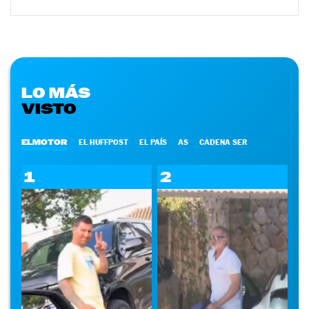
LO MÁS
VISTO
ELMOTOR
EL HUFFPOST
EL PAÍS
AS
CADENA SER
1
2