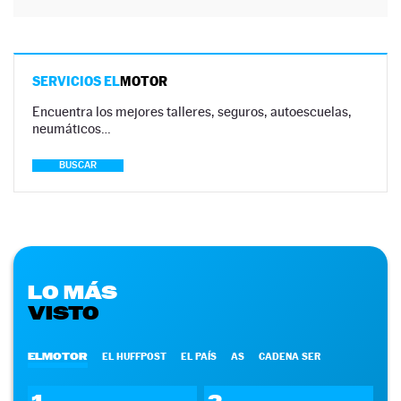
SERVICIOS EL
MOTOR
Encuentra los mejores talleres, seguros, autoescuelas,
neumáticos…
BUSCAR
LO MÁS
VISTO
ELMOTOR
EL HUFFPOST
EL PAÍS
AS
CADENA SER