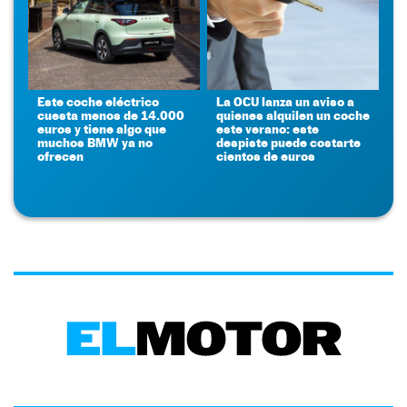
Este coche eléctrico
La OCU lanza un aviso a
cuesta menos de 14.000
quienes alquilen un coche
euros y tiene algo que
este verano: este
muchos BMW ya no
despiste puede costarte
ofrecen
cientos de euros