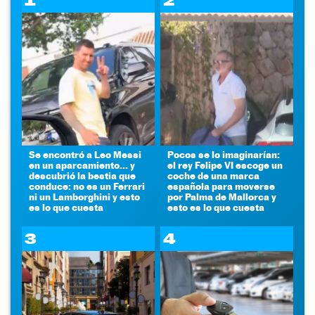
1
2
Se encontró a Leo Messi
Pocos se lo imaginarían:
en un aparcamiento... y
el rey Felipe VI escoge un
descubrió la bestia que
coche de una marca
conduce: no es un Ferrari
española para moverse
ni un Lamborghini y esto
por Palma de Mallorca y
es lo que cuesta
esto es lo que cuesta
3
4