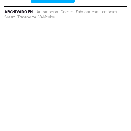
ARCHIVADO EN
Automoción
·
Coches
·
Fabricantes automóviles
·
Smart
·
Transporte
·
Vehículos