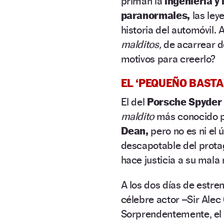
priman la
ingeniería y 
paranormales,
las ley
historia del automóvil.
malditos,
de acarrear d
motivos para creerlo?
EL ‘PEQUEÑO BASTA
El del
Porsche Spyder 5
maldito
más conocido p
Dean,
pero no es ni el ú
descapotable del prota
hace justicia a su mala
A los dos días de estre
célebre actor –Sir Alec
Sorprendentemente, el 