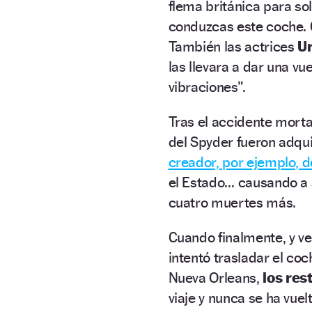
flema británica para so
conduzcas este coche. 
También las actrices
Ur
las llevara a dar una v
vibraciones”.
Tras el accidente morta
del Spyder fueron adqu
creador, por ejemplo, d
el Estado… causando a 
cuatro muertes más.
Cuando finalmente, y ve
intentó trasladar el coc
Nueva Orleans,
los re
viaje y nunca se ha vuel