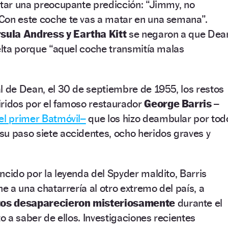
ltar una preocupante predicción: “Jimmy, no
Con este coche te vas a matar en una semana”.
sula Andress y Eartha Kitt
se negaron a que Dea
uelta porque “aquel coche transmitía malas
l de Dean, el 30 de septiembre de 1955, los restos
iridos por el famoso restaurador
George Barris
–
el primer Batmóvil–
que los hizo deambular por tod
su paso siete accidentes, ocho heridos graves y
ncido por la leyenda del Spyder maldito, Barris
he a una chatarrería al otro extremo del país, a
stos desaparecieron misteriosamente
durante el
to a saber de ellos. Investigaciones recientes