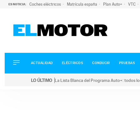
Coches eléctricos
Matrícula españa
Plan Auto+
VTC
ES NOTICIA:
ACTUALIDAD
ELÉCTRICOS
CONDUCIR
ACTUALIDAD
ELÉCTRICOS
CONDUCIR
PRUEBAS
PRUEBAS
Saltar
VIRALES
LO ÚLTIMO
La Lista Blanca del Programa Auto+: todos lo
al
PODCAST
LO ÚLTIMO
La Lista Blanca del Programa Auto+: todos los coc
contenido
MOTOS
TECNOLOGÍA
SUPERCOCHES
MOTORTV
PREMIOS
SERVICIOS