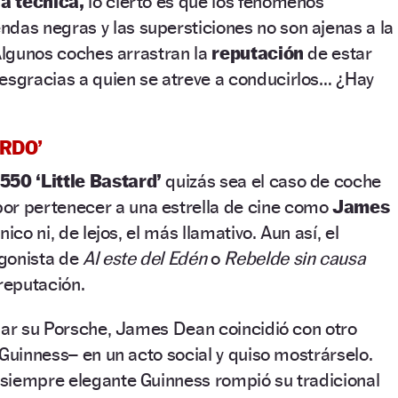
la técnica,
lo cierto es que los fenómenos
endas negras y las supersticiones no son ajenas a la
 Algunos coches arrastran la
reputación
de estar
esgracias a quien se atreve a conducirlos… ¿Hay
RDO’
50 ‘Little Bastard’
quizás sea el caso de coche
or pertenecer a una estrella de cine como
James
nico ni, de lejos, el más llamativo. Aun así, el
gonista de
Al este del Edén
o
Rebelde sin causa
 reputación.
nar su Porsche, James Dean coincidió con otro
 Guinness– en un acto social y quiso mostrárselo.
siempre elegante Guinness rompió su tradicional