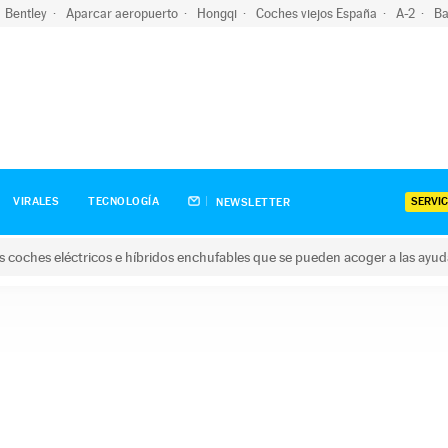
Bentley
Aparcar aeropuerto
Hongqi
Coches viejos España
A-2
Ba
SERVIC
VIRALES
TECNOLOGÍA
NEWSLETTER
s coches eléctricos e híbridos enchufables que se pueden acoger a las ayu
hes eléctricos e híbridos enchufables que se pueden acoger a la