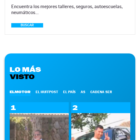
Encuentra los mejores talleres, seguros, autoescuelas,
neumáticos…
BUSCAR
LO MÁS
VISTO
ELMOTOR
EL HUFFPOST
EL PAÍS
AS
CADENA SER
1
2