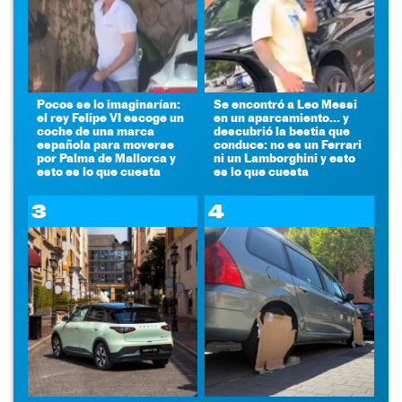
Pocos se lo imaginarían:
Se encontró a Leo Messi
el rey Felipe VI escoge un
en un aparcamiento... y
coche de una marca
descubrió la bestia que
española para moverse
conduce: no es un Ferrari
por Palma de Mallorca y
ni un Lamborghini y esto
esto es lo que cuesta
es lo que cuesta
3
4