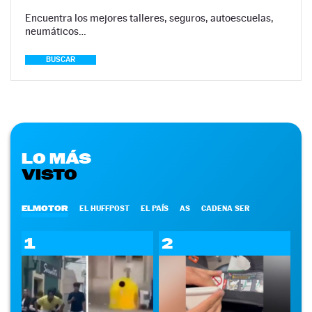
Encuentra los mejores talleres, seguros, autoescuelas,
neumáticos…
BUSCAR
LO MÁS
VISTO
ELMOTOR
EL HUFFPOST
EL PAÍS
AS
CADENA SER
1
2