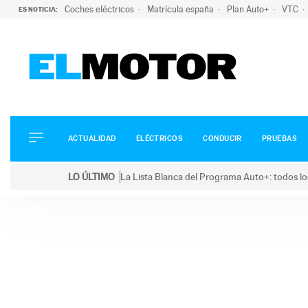
Coches eléctricos
Matrícula españa
Plan Auto+
VTC
ES NOTICIA:
ACTUALIDAD
ELÉCTRICOS
CONDUCIR
ACTUALIDAD
ELÉCTRICOS
CONDUCIR
PRUEBAS
PRUEBAS
Saltar
VIRALES
LO ÚLTIMO
La Lista Blanca del Programa Auto+: todos lo
al
PODCAST
LO ÚLTIMO
La Lista Blanca del Programa Auto+: todos los coc
contenido
MOTOS
TECNOLOGÍA
SUPERCOCHES
MOTORTV
PREMIOS
SERVICIOS