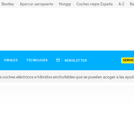
Bentley
Aparcar aeropuerto
Hongqi
Coches viejos España
A-2
Ba
SERVIC
VIRALES
TECNOLOGÍA
NEWSLETTER
s coches eléctricos e híbridos enchufables que se pueden acoger a las ayu
hes eléctricos e híbridos enchufables que se pueden acoger a la