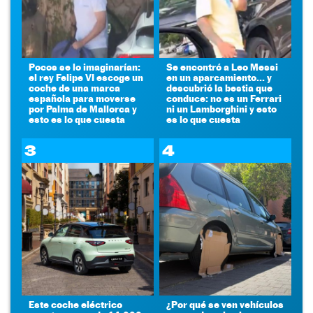
Pocos se lo imaginarían:
Se encontró a Leo Messi
el rey Felipe VI escoge un
en un aparcamiento... y
coche de una marca
descubrió la bestia que
española para moverse
conduce: no es un Ferrari
por Palma de Mallorca y
ni un Lamborghini y esto
esto es lo que cuesta
es lo que cuesta
3
4
Este coche eléctrico
¿Por qué se ven vehículos