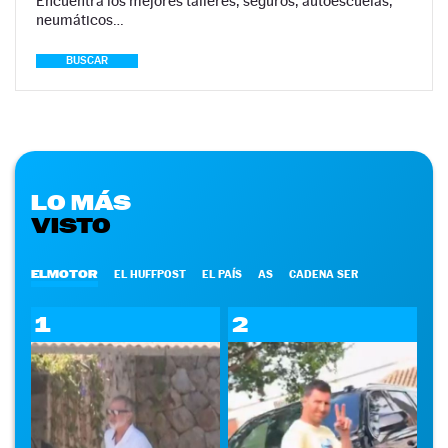
Encuentra los mejores talleres, seguros, autoescuelas,
neumáticos…
BUSCAR
LO MÁS
VISTO
ELMOTOR
EL HUFFPOST
EL PAÍS
AS
CADENA SER
1
2