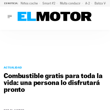
Niños coche
Smart #2
Multa conducir
A-2
Baliza V-1
ES NOTICIA:
LO ÚLTIMO
El probable colapso tras el eclipse: la DGT prevé un millón 
LO ÚLTIMO
El probable colapso tras el eclipse: la DGT prevé un millón 
ACTUALIDAD
ELÉCTRICOS
CONDUCIR
PRUEBAS
Saltar
VIRALES
al
ACTUALIDAD
PODCAST
contenido
Combustible gratis para toda la
MOTOS
vida: una persona lo disfrutará
TECNOLOGÍA
pronto
SUPERCOCHES
MOTORTV
PREMIOS
SERVICIOS