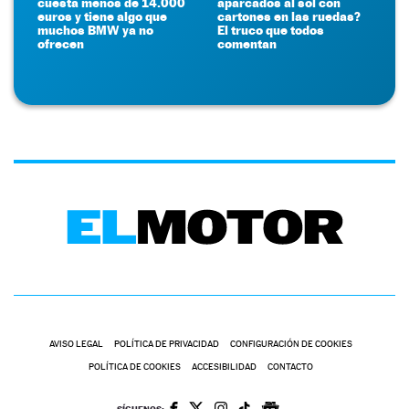
cuesta menos de 14.000
aparcados al sol con
euros y tiene algo que
cartones en las ruedas?
muchos BMW ya no
El truco que todos
ofrecen
comentan
AVISO LEGAL
POLÍTICA DE PRIVACIDAD
CONFIGURACIÓN DE COOKIES
POLÍTICA DE COOKIES
ACCESIBILIDAD
CONTACTO