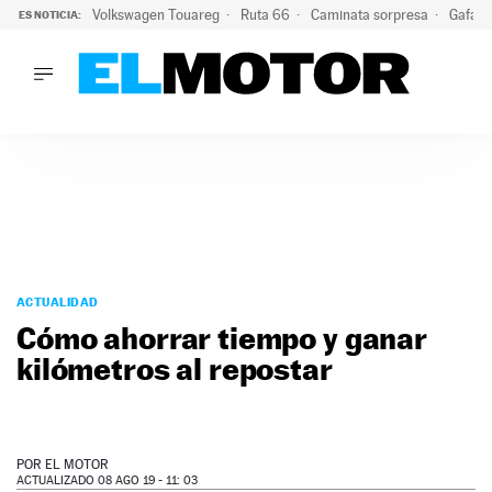
Volkswagen Touareg
Ruta 66
Caminata sorpresa
Gafas 
ES NOTICIA:
LO ÚLTIMO
Ni se te ocurra usar las gafas del eclipse al volante: el moti
LO ÚLTIMO
Ni se te ocurra usar las gafas del eclipse al volante: el motiv
ACTUALIDAD
ELÉCTRICOS
CONDUCIR
PRUEBAS
Saltar
VIRALES
al
ACTUALIDAD
PODCAST
contenido
Cómo ahorrar tiempo y ganar
MOTOS
kilómetros al repostar
TECNOLOGÍA
SUPERCOCHES
MOTORTV
PREMIOS
POR
EL MOTOR
SERVICIOS
ACTUALIZADO 08 AGO 19 - 11: 03