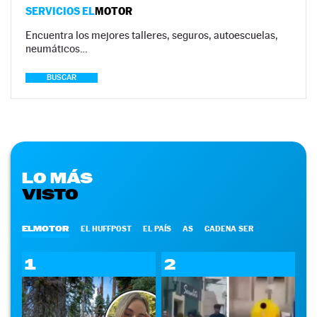
SERVICIOS EL
MOTOR
Encuentra los mejores talleres, seguros, autoescuelas,
neumáticos…
BUSCAR
LO MÁS
VISTO
ELMOTOR
EL HUFFPOST
EL PAÍS
AS
CADENA SER
1
2