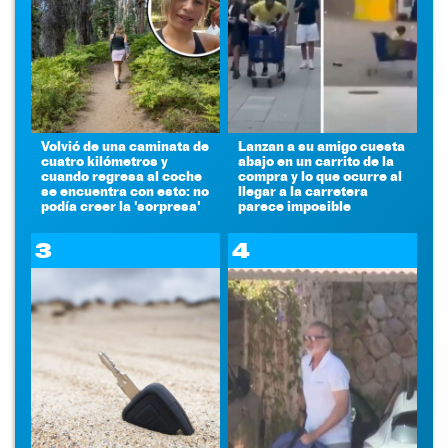
Volvió de una caminata de
Lanzan a su amigo cuesta
cuatro kilómetros y
abajo en un carrito de la
cuando regresa al coche
compra y lo que ocurre al
se encuentra con esto: no
llegar a la carretera
podía creer la 'sorpresa'
parece imposible
3
4