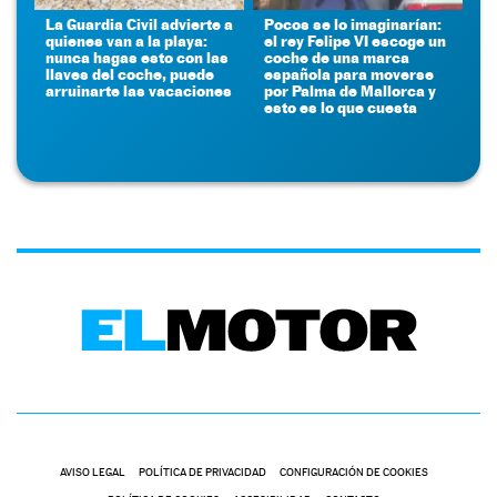
La Guardia Civil advierte a
Pocos se lo imaginarían:
quienes van a la playa:
el rey Felipe VI escoge un
nunca hagas esto con las
coche de una marca
llaves del coche, puede
española para moverse
arruinarte las vacaciones
por Palma de Mallorca y
esto es lo que cuesta
AVISO LEGAL
POLÍTICA DE PRIVACIDAD
CONFIGURACIÓN DE COOKIES