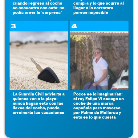
cuando regresa al coche
compra y lo que ocurre al
se encuentra con esto: no
llegar a la carretera
podía creer la 'sorpresa'
parece imposible
3
4
La Guardia Civil advierte a
Pocos se lo imaginarían:
quienes van a la playa:
el rey Felipe VI escoge un
nunca hagas esto con las
coche de una marca
llaves del coche, puede
española para moverse
arruinarte las vacaciones
por Palma de Mallorca y
esto es lo que cuesta