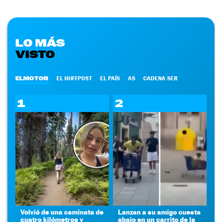
LO MÁS
VISTO
ELMOTOR
EL HUFFPOST
EL PAÍS
AS
CADENA SER
1
2
Volvió de una caminata de
Lanzan a su amigo cuesta
cuatro kilómetros y
abajo en un carrito de la