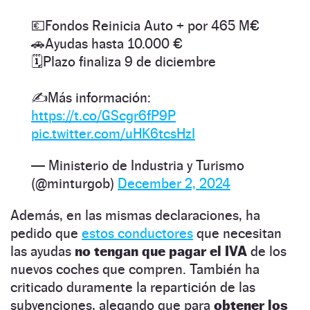
💶Fondos Reinicia Auto + por 465 M€
🚗Ayudas hasta 10.000 €
🗓️Plazo finaliza 9 de diciembre
✍️Más información:
https://t.co/GScgr6fP9P
pic.twitter.com/uHK6tcsHzI
— Ministerio de Industria y Turismo
(@minturgob)
December 2, 2024
Además, en las mismas declaraciones, ha
pedido que
estos conductores
que necesitan
las ayudas
no tengan que pagar el IVA
de los
nuevos coches que compren. También ha
criticado duramente la repartición de las
subvenciones, alegando que para
obtener los