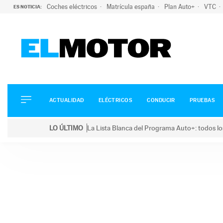
Coches eléctricos
Matrícula españa
Plan Auto+
VTC
ES NOTICIA:
ACTUALIDAD
ELÉCTRICOS
CONDUCIR
ACTUALIDAD
ELÉCTRICOS
CONDUCIR
PRUEBAS
PRUEBAS
Saltar
VIRALES
LO ÚLTIMO
La Lista Blanca del Programa Auto+: todos lo
al
PODCAST
LO ÚLTIMO
La Lista Blanca del Programa Auto+: todos los coc
contenido
MOTOS
TECNOLOGÍA
SUPERCOCHES
MOTORTV
PREMIOS
SERVICIOS