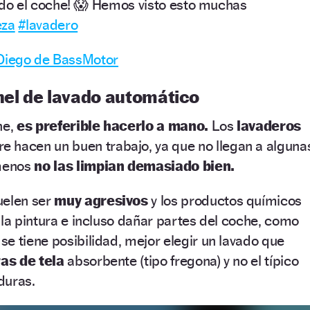
o el coche! 😱 Hemos visto esto muchas
eza
#lavadero
 Diego de BassMotor
nel de lavado automático
he,
es preferible hacerlo
a mano.
Los
lavaderos
e hacen un buen trabajo, ya que no llegan a alguna
menos
no las limpian demasiado bien.
uelen ser
muy agresivos
y los productos químicos
 la pintura e incluso dañar partes del coche, como
i se tiene posibilidad, mejor elegir un lavado que
ras de tela
absorbente (tipo fregona) y no el típico
uras.