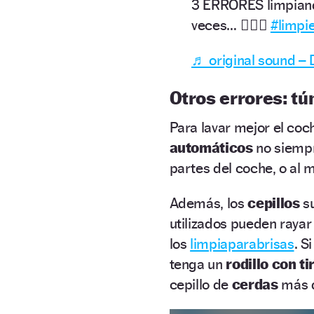
3 ERRORES limpiand
veces… 🤦🏽‍♂️
#limpi
♬ original sound –
Otros errores: tú
Para lavar mejor el coc
automáticos
no siempr
partes del coche, o al 
Además, los
cepillos
s
utilizados pueden rayar
los
limpiaparabrisas
. S
tenga un
rodillo con ti
cepillo de
cerdas
más d