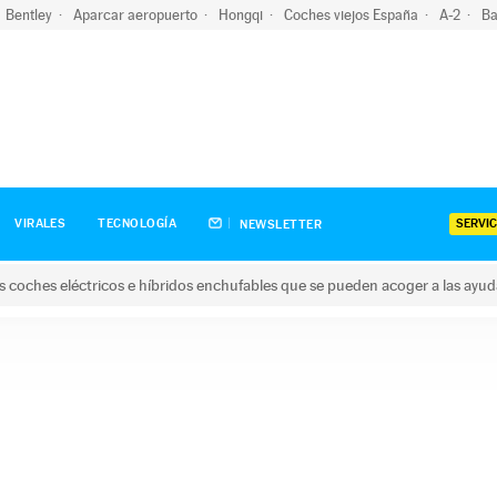
Bentley
Aparcar aeropuerto
Hongqi
Coches viejos España
A-2
Ba
SERVIC
VIRALES
TECNOLOGÍA
NEWSLETTER
s coches eléctricos e híbridos enchufables que se pueden acoger a las ayu
hes eléctricos e híbridos enchufables que se pueden acoger a la