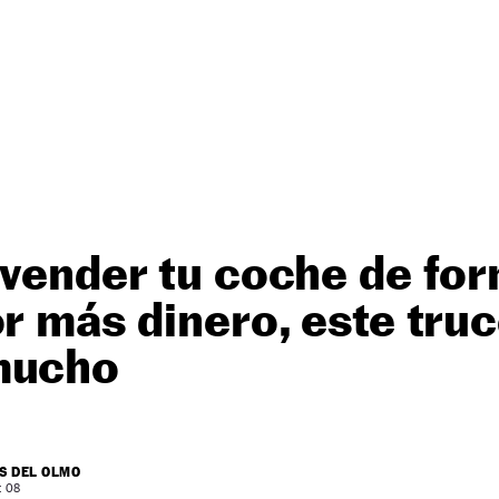
 vender tu coche de fo
or más dinero, este tru
mucho
S DEL OLMO
: 08