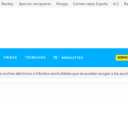
Bentley
Aparcar aeropuerto
Hongqi
Coches viejos España
A-2
Ba
SERVIC
VIRALES
TECNOLOGÍA
NEWSLETTER
s coches eléctricos e híbridos enchufables que se pueden acoger a las ayu
hes eléctricos e híbridos enchufables que se pueden acoger a la