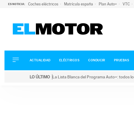
Coches eléctricos
Matrícula españa
Plan Auto+
VTC
ES NOTICIA:
ACTUALIDAD
ELÉCTRICOS
CONDUCIR
ACTUALIDAD
ELÉCTRICOS
CONDUCIR
PRUEBAS
PRUEBAS
Saltar
VIRALES
LO ÚLTIMO
La Lista Blanca del Programa Auto+: todos lo
al
PODCAST
LO ÚLTIMO
La Lista Blanca del Programa Auto+: todos los coc
contenido
MOTOS
TECNOLOGÍA
SUPERCOCHES
MOTORTV
PREMIOS
SERVICIOS