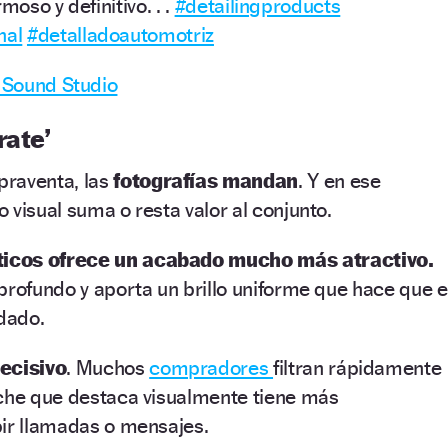
moso y definitivo. . .
#detailingproducts
nal
#detalladoautomotriz
l Sound Studio
rate’
praventa, las
fotografías mandan
. Y en ese
 visual suma o resta valor al conjunto.
icos ofrece un acabado mucho más atractivo.
profundo y aporta un brillo uniforme que hace que e
dado.
ecisivo
. Muchos
compradores
filtran rápidamente
oche que destaca visualmente tiene más
bir llamadas o mensajes.