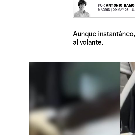
ANTONIO RAMO
POR
MADRID |
09 MAY 26 - 11
Aunque instantáneo,
al volante.