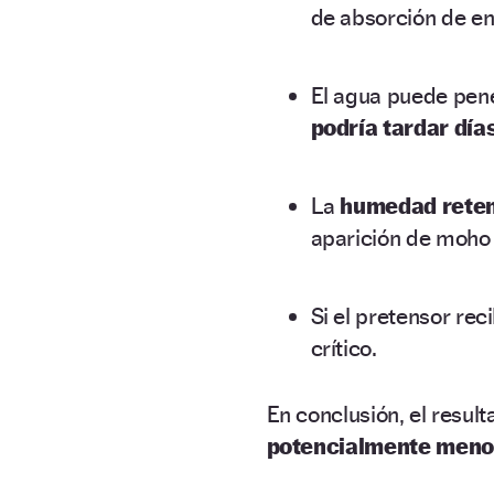
de absorción de en
El agua puede pene
podría tardar día
La
humedad reteni
aparición de moho 
Si el pretensor re
crítico.
En conclusión, el resul
potencialmente meno