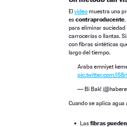
El
vídeo
muestra una pr
es
contraproducente
.
para eliminar suciedad
carrocerías o llantas. 
con fibras sintéticas 
largo del tiempo.
Araba emniyet keme
pic.twitter.com/iS
— Bi Bak! (@habere
Cuando se aplica agua a
Las
fibras pueden