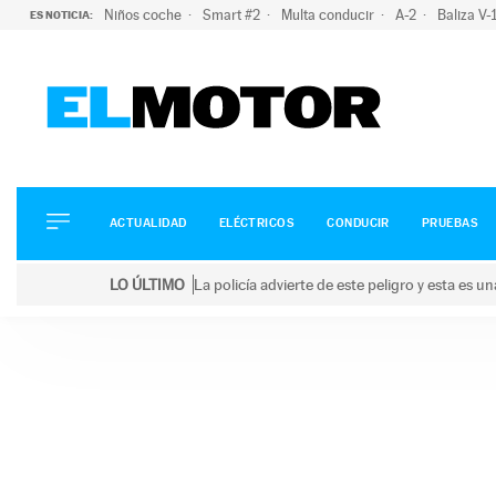
Niños coche
Smart #2
Multa conducir
A-2
Baliza V
ES NOTICIA:
ACTUALIDAD
ELÉCTRICOS
CONDUCIR
ACTUALIDAD
ELÉCTRICOS
CONDUCIR
PRUEBAS
PRUEBAS
Saltar
VIRALES
LO ÚLTIMO
La policía advierte de este peligro y esta es 
al
PODCAST
LO ÚLTIMO
La policía advierte de este peligro y esta es una bu
contenido
MOTOS
TECNOLOGÍA
SUPERCOCHES
MOTORTV
PREMIOS
SERVICIOS