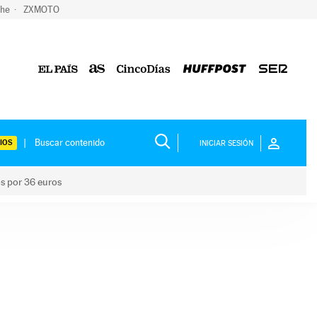
che
ZXMOTO
IOS
INICIAR SESIÓN
os por 36 euros
los niños por 36 euros