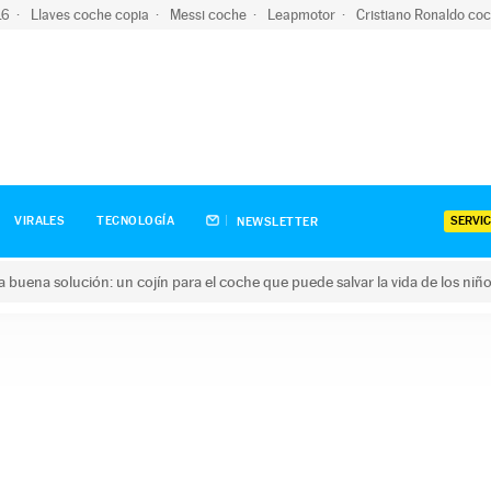
-16
Llaves coche copia
Messi coche
Leapmotor
Cristiano Ronaldo co
SERVIC
VIRALES
TECNOLOGÍA
NEWSLETTER
una buena solución: un cojín para el coche que puede salvar la vida de los niñ
ena solución: un cojín para el coche que puede salvar la vida de 