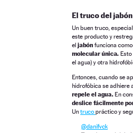
El truco del jabón
Un buen truco, especialm
este producto y restreg
el
jabón
funciona com
molecular única.
Esto 
el agua) y otra hidrofób
Entonces, cuando se apl
hidrofóbica se adhiere a 
repele el agua.
En cons
deslice fácilmente por 
Un
truco
práctico y seg
@danifvck