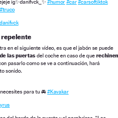
jejeje ig✨danifvck_✨
#humor
#car
#carsoftiktok
#truco
 danifvck
 repelente
ra en el siguiente vídeo, es que el jabón se puede
de las puertas
del coche en caso de que
rechine
 con pasarlo como se ve a continuación, hará
o sonido.
necesites para tu 🚘
#Kavakar
Cyrus
 del borde de la puerta y el parabrisas. “Las