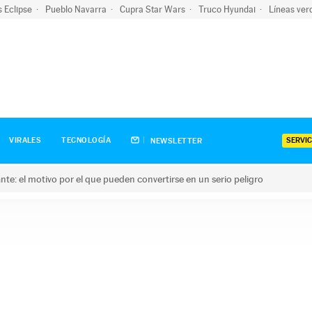
s Eclipse
Pueblo Navarra
Cupra Star Wars
Truco Hyundai
Líneas ver
SERVIC
VIRALES
TECNOLOGÍA
NEWSLETTER
olante: el motivo por el que pueden convertirse en un serio peligro
e: el motivo por el que pueden convertirse en un serio peligro