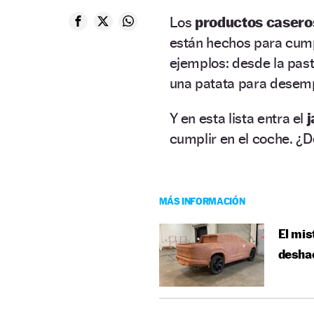
Los
productos caser
están hechos para cumpl
ejemplos: desde la past
una patata para desemp
Y en esta lista entra el
j
cumplir en el coche. ¿D
MÁS INFORMACIÓN
El mis
deshac