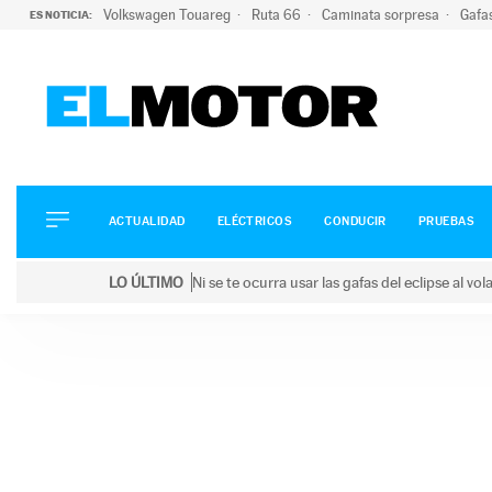
Volkswagen Touareg
Ruta 66
Caminata sorpresa
Gafa
ES NOTICIA:
ACTUALIDAD
ELÉCTRICOS
CONDUCIR
ACTUALIDAD
ELÉCTRICOS
CONDUCIR
PRUEBAS
PRUEBAS
Saltar
VIRALES
LO ÚLTIMO
Ni se te ocurra usar las gafas del eclipse al v
al
PODCAST
LO ÚLTIMO
Ni se te ocurra usar las gafas del eclipse al volant
contenido
MOTOS
TECNOLOGÍA
SUPERCOCHES
MOTORTV
PREMIOS
SERVICIOS