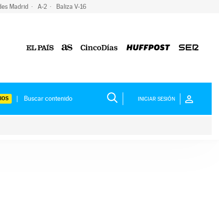
des Madrid
A-2
Baliza V-16
IOS
INICIAR SESIÓN