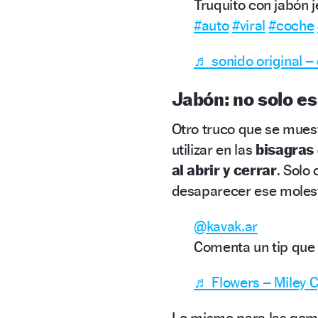
Truquito con jabón 
#auto
#viral
#coche
♬ sonido original –
Jabón: no solo es
Otro truco que se muest
utilizar en las
bisagras 
al abrir y cerrar
. Solo
desaparecer ese molest
@kavak.ar
Comenta un tip que 
♬ Flowers – Miley 
Lo mismo para las gomas