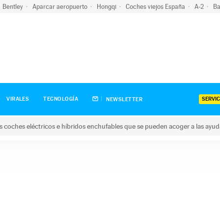
Bentley
Aparcar aeropuerto
Hongqi
Coches viejos España
A-2
Ba
SERVIC
VIRALES
TECNOLOGÍA
NEWSLETTER
s coches eléctricos e híbridos enchufables que se pueden acoger a las ayu
hes eléctricos e híbridos enchufables que se pueden acoger a la