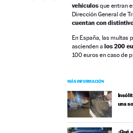
vehículos
que entran en
Dirección General de T
cuentan con distinti
En España, las multas 
ascienden a
los 200 e
100 euros en caso de p
MÁS INFORMACIÓN
Insóli
una so
¿Qué s