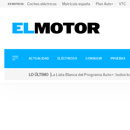
Coches eléctricos
Matrícula españa
Plan Auto+
VTC
ES NOTICIA:
ACTUALIDAD
ELÉCTRICOS
CONDUCIR
ACTUALIDAD
ELÉCTRICOS
CONDUCIR
PRUEBAS
PRUEBAS
Saltar
VIRALES
LO ÚLTIMO
La Lista Blanca del Programa Auto+: todos lo
al
PODCAST
LO ÚLTIMO
La Lista Blanca del Programa Auto+: todos los coc
contenido
MOTOS
TECNOLOGÍA
SUPERCOCHES
MOTORTV
PREMIOS
SERVICIOS