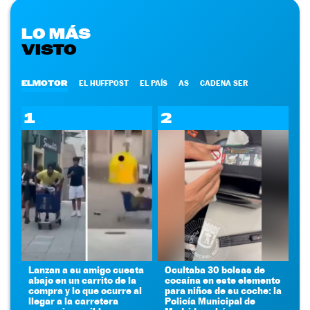
LO MÁS
VISTO
ELMOTOR
EL HUFFPOST
EL PAÍS
AS
CADENA SER
1
2
Lanzan a su amigo cuesta
Ocultaba 30 bolsas de
abajo en un carrito de la
cocaína en este elemento
compra y lo que ocurre al
para niños de su coche: la
llegar a la carretera
Policía Municipal de