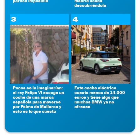
parece imposible
Madrid acabó
descubriéndola
3
4
Pocos se lo imaginarían:
Este coche eléctrico
el rey Felipe VI escoge un
cuesta menos de 14.000
coche de una marca
euros y tiene algo que
española para moverse
muchos BMW ya no
por Palma de Mallorca y
ofrecen
esto es lo que cuesta