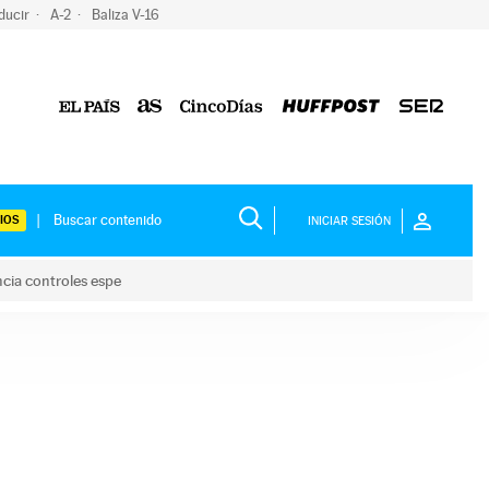
ducir
A-2
Baliza V-16
IOS
INICIAR SESIÓN
ncia controles espe
 y anuncia controles espe