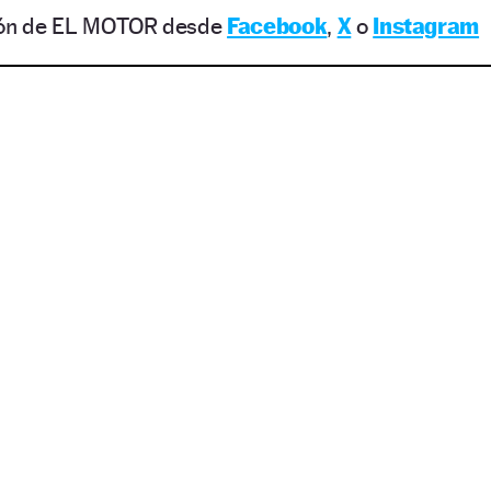
s
ción de EL MOTOR desde
Facebook
,
X
o
Instagram