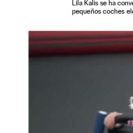
Lila Kalis se ha con
pequeños coches elé