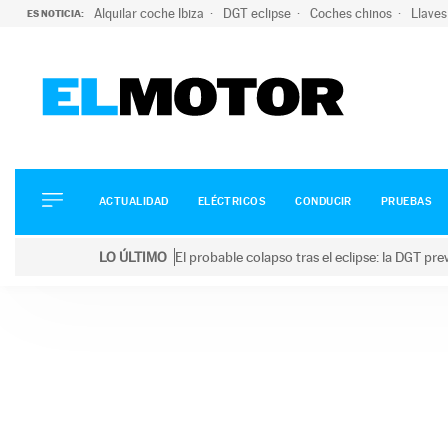
Alquilar coche Ibiza
DGT eclipse
Coches chinos
Llaves
ES NOTICIA:
ACTUALIDAD
ELÉCTRICOS
CONDUCIR
ACTUALIDAD
ELÉCTRICOS
CONDUCIR
PRUEBAS
PRUEBAS
Saltar
VIRALES
LO ÚLTIMO
El probable colapso tras el eclipse: la DGT p
al
PODCAST
LO ÚLTIMO
El probable colapso tras el eclipse: la DGT prevé u
contenido
MOTOS
TECNOLOGÍA
SUPERCOCHES
MOTORTV
PREMIOS
SERVICIOS