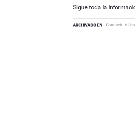
Así conduce esta niña de cinco año
Sigue toda la informa
ARCHIVADO EN
Conducir
Vídeo
·