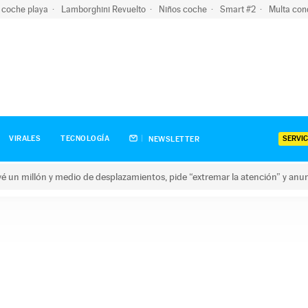
 coche playa
Lamborghini Revuelto
Niños coche
Smart #2
Multa con
SERVIC
VIRALES
TECNOLOGÍA
NEWSLETTER
revé un millón y medio de desplazamientos, pide “extremar la atención” y anu
n millón y medio de desplazamientos, pide “extremar la atención”