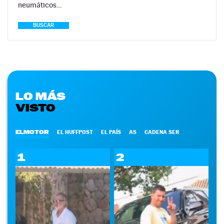
neumáticos…
BUSCAR
LO MÁS
VISTO
ELMOTOR
EL HUFFPOST
EL PAÍS
AS
CADENA SER
1
2