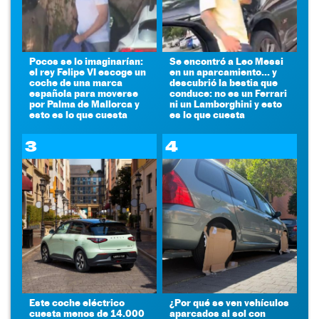
Pocos se lo imaginarían:
Se encontró a Leo Messi
el rey Felipe VI escoge un
en un aparcamiento... y
coche de una marca
descubrió la bestia que
española para moverse
conduce: no es un Ferrari
por Palma de Mallorca y
ni un Lamborghini y esto
esto es lo que cuesta
es lo que cuesta
3
4
Este coche eléctrico
¿Por qué se ven vehículos
cuesta menos de 14.000
aparcados al sol con