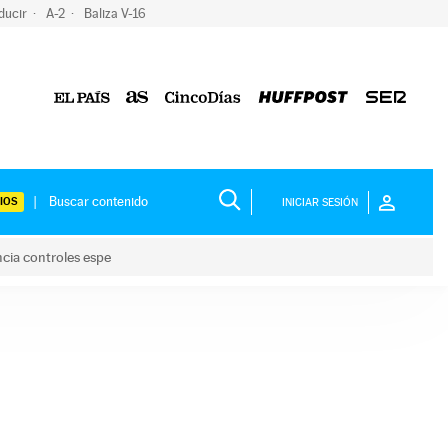
ducir
A-2
Baliza V-16
IOS
INICIAR SESIÓN
ncia controles espe
 y anuncia controles espe