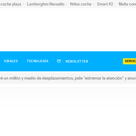
 coche playa
Lamborghini Revuelto
Niños coche
Smart #2
Multa con
SERVIC
VIRALES
TECNOLOGÍA
NEWSLETTER
revé un millón y medio de desplazamientos, pide “extremar la atención” y anu
n millón y medio de desplazamientos, pide “extremar la atención”