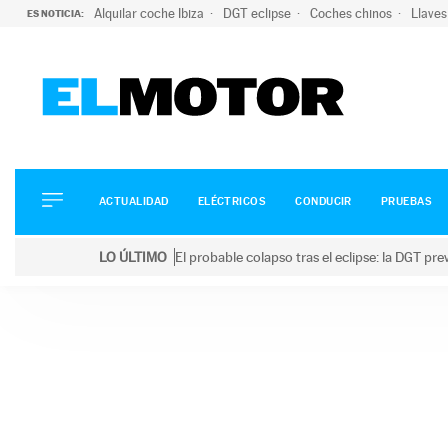
Alquilar coche Ibiza
DGT eclipse
Coches chinos
Llaves
ES NOTICIA:
ACTUALIDAD
ELÉCTRICOS
CONDUCIR
ACTUALIDAD
ELÉCTRICOS
CONDUCIR
PRUEBAS
PRUEBAS
Saltar
VIRALES
LO ÚLTIMO
El probable colapso tras el eclipse: la DGT p
al
PODCAST
LO ÚLTIMO
El probable colapso tras el eclipse: la DGT prevé u
contenido
MOTOS
TECNOLOGÍA
SUPERCOCHES
MOTORTV
PREMIOS
SERVICIOS