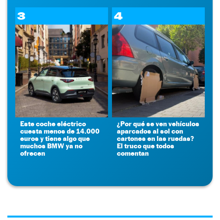
3
4
Este coche eléctrico
¿Por qué se ven vehículos
cuesta menos de 14.000
aparcados al sol con
euros y tiene algo que
cartones en las ruedas?
muchos BMW ya no
El truco que todos
ofrecen
comentan