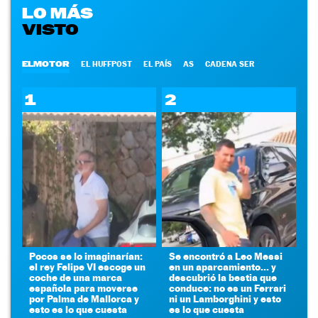
LO MÁS
VISTO
ELMOTOR
EL HUFFPOST
EL PAÍS
AS
CADENA SER
1
2
Pocos se lo imaginarían:
Se encontró a Leo Messi
el rey Felipe VI escoge un
en un aparcamiento... y
coche de una marca
descubrió la bestia que
española para moverse
conduce: no es un Ferrari
por Palma de Mallorca y
ni un Lamborghini y esto
esto es lo que cuesta
es lo que cuesta