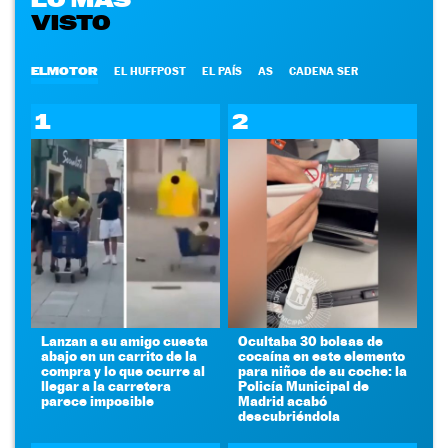
VISTO
ELMOTOR
EL HUFFPOST
EL PAÍS
AS
CADENA SER
1
2
Lanzan a su amigo cuesta
Ocultaba 30 bolsas de
abajo en un carrito de la
cocaína en este elemento
compra y lo que ocurre al
para niños de su coche: la
llegar a la carretera
Policía Municipal de
parece imposible
Madrid acabó
descubriéndola