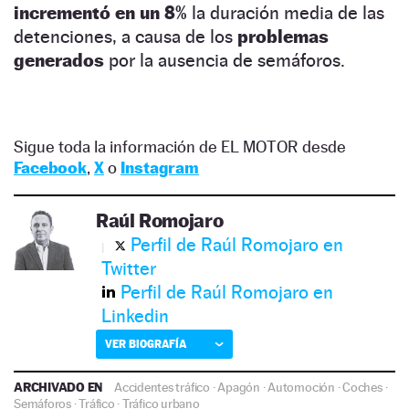
incrementó en un 8%
la duración media de las
detenciones, a causa de los
problemas
generados
por la ausencia de semáforos.
Sigue toda la información de EL MOTOR desde
Facebook
,
X
o
Instagram
Raúl Romojaro
Perfil de Raúl Romojaro en
Twitter
Perfil de Raúl Romojaro en
Linkedin
VER BIOGRAFÍA
ARCHIVADO EN
Accidentes tráfico
·
Apagón
·
Automoción
·
Coches
·
Semáforos
·
Tráfico
·
Tráfico urbano