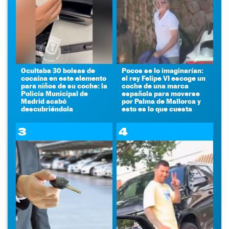
Ocultaba 30 bolsas de
Pocos se lo imaginarían:
cocaína en este elemento
el rey Felipe VI escoge un
para niños de su coche: la
coche de una marca
Policía Municipal de
española para moverse
Madrid acabó
por Palma de Mallorca y
descubriéndola
esto es lo que cuesta
3
4