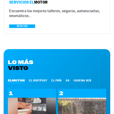
SERVICIOS EL
MOTOR
Encuentra los mejores talleres, seguros, autoescuelas,
neumáticos…
BUSCAR
LO MÁS
VISTO
ELMOTOR
EL HUFFPOST
EL PAÍS
AS
CADENA SER
1
2