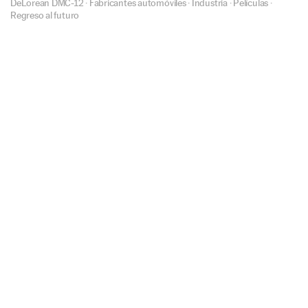
DeLorean DMC-12
·
Fabricantes automóviles
·
Industria
·
Películas
·
Regreso al futuro