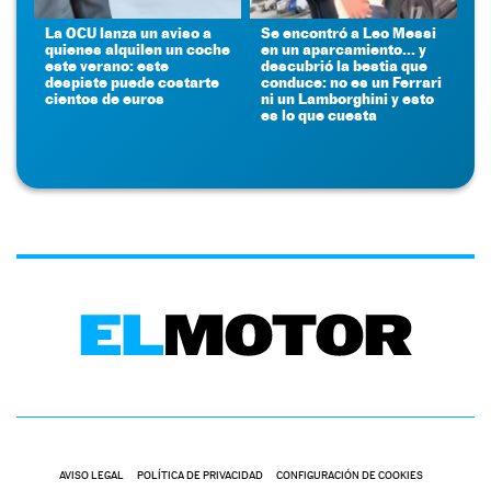
La OCU lanza un aviso a
Se encontró a Leo Messi
quienes alquilen un coche
en un aparcamiento... y
este verano: este
descubrió la bestia que
despiste puede costarte
conduce: no es un Ferrari
cientos de euros
ni un Lamborghini y esto
es lo que cuesta
AVISO LEGAL
POLÍTICA DE PRIVACIDAD
CONFIGURACIÓN DE COOKIES