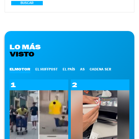
BUSCAR
LO MÁS
VISTO
ELMOTOR
EL HUFFPOST
EL PAÍS
AS
CADENA SER
1
2