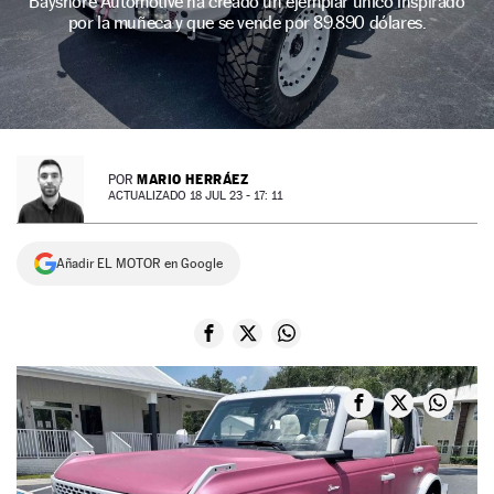
Bayshore Automotive ha creado un ejemplar único inspirado
por la muñeca y que se vende por 89.890 dólares.
NEWSLETTER
SÍGUENOS
MARIO HERRÁEZ
POR
ACTUALIZADO 18 JUL 23 - 17: 11
Añadir EL MOTOR en Google