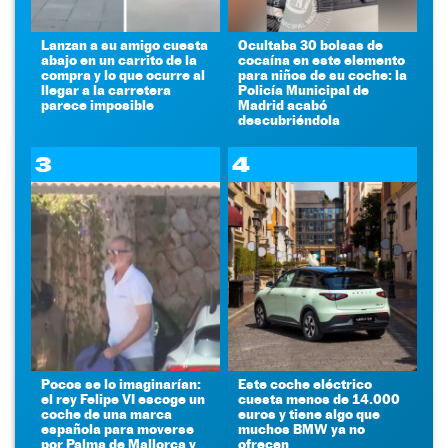
Lanzan a su amigo cuesta
Ocultaba 30 bolsas de
abajo en un carrito de la
cocaína en este elemento
compra y lo que ocurre al
para niños de su coche: la
llegar a la carretera
Policía Municipal de
parece imposible
Madrid acabó
descubriéndola
3
4
Pocos se lo imaginarían:
Este coche eléctrico
el rey Felipe VI escoge un
cuesta menos de 14.000
coche de una marca
euros y tiene algo que
española para moverse
muchos BMW ya no
por Palma de Mallorca y
ofrecen