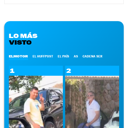
LO MÁS
VISTO
ELMOTOR
EL HUFFPOST
EL PAÍS
AS
CADENA SER
1
2