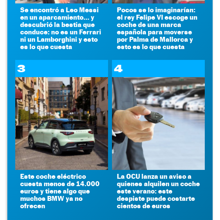
Se encontró a Leo Messi
Pocos se lo imaginarían:
en un aparcamiento... y
el rey Felipe VI escoge un
descubrió la bestia que
coche de una marca
conduce: no es un Ferrari
española para moverse
ni un Lamborghini y esto
por Palma de Mallorca y
es lo que cuesta
esto es lo que cuesta
3
4
Este coche eléctrico
La OCU lanza un aviso a
cuesta menos de 14.000
quienes alquilen un coche
euros y tiene algo que
este verano: este
muchos BMW ya no
despiste puede costarte
ofrecen
cientos de euros