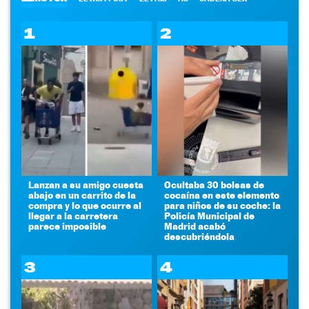
1
2
Lanzan a su amigo cuesta
Ocultaba 30 bolsas de
abajo en un carrito de la
cocaína en este elemento
compra y lo que ocurre al
para niños de su coche: la
llegar a la carretera
Policía Municipal de
parece imposible
Madrid acabó
descubriéndola
3
4