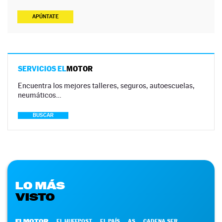
APÚNTATE
SERVICIOS EL
MOTOR
Encuentra los mejores talleres, seguros, autoescuelas,
neumáticos…
BUSCAR
LO MÁS
VISTO
ELMOTOR
EL HUFFPOST
EL PAÍS
AS
CADENA SER