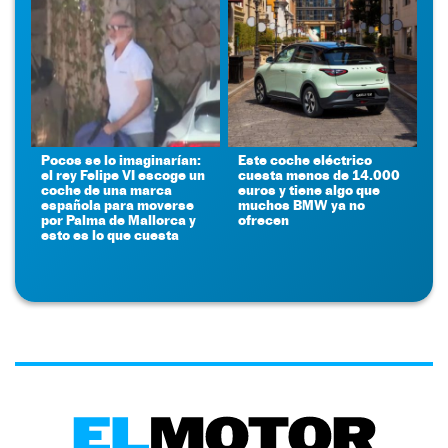
Pocos se lo imaginarían:
Este coche eléctrico
el rey Felipe VI escoge un
cuesta menos de 14.000
coche de una marca
euros y tiene algo que
española para moverse
muchos BMW ya no
por Palma de Mallorca y
ofrecen
esto es lo que cuesta