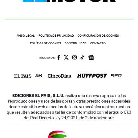
AVISO LEGAL
POLÍTICA DE PRIVACIDAD
CONFIGURACIÓN DE COOKIES
POLÍTICA DE COOKIES
ACCESIBILIDAD
CONTACTO
SÍGUENOS:
EDICIONES EL PAIS, S.L.U.
realiza una reserva expresa de las
reproducciones y usos de las obras y otras prestaciones accesibles
desde este sitio web a medios de lectura mecánica u otros medios
que resulten adecuados a tal fin de conformidad con el artículo 67.3
del Real Decreto-ley 24/2021, de 2 de noviembre.