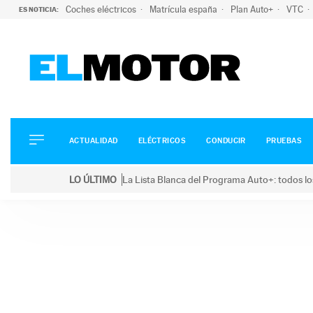
Coches eléctricos
Matrícula españa
Plan Auto+
VTC
ES NOTICIA:
ACTUALIDAD
ELÉCTRICOS
CONDUCIR
ACTUALIDAD
ELÉCTRICOS
CONDUCIR
PRUEBAS
PRUEBAS
Saltar
VIRALES
LO ÚLTIMO
La Lista Blanca del Programa Auto+: todos lo
al
PODCAST
LO ÚLTIMO
La Lista Blanca del Programa Auto+: todos los coc
contenido
MOTOS
TECNOLOGÍA
SUPERCOCHES
MOTORTV
PREMIOS
SERVICIOS