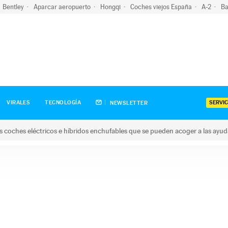
Bentley
Aparcar aeropuerto
Hongqi
Coches viejos España
A-2
Ba
SERVIC
VIRALES
TECNOLOGÍA
NEWSLETTER
s coches eléctricos e híbridos enchufables que se pueden acoger a las ayu
hes eléctricos e híbridos enchufables que se pueden acoger a la