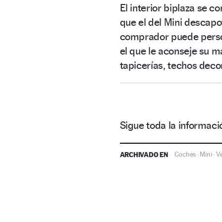
El interior biplaza se 
que el del Mini descapo
comprador puede person
el que le aconseje su ma
tapicerías, techos de
Sigue toda la informa
ARCHIVADO EN
Coches
Mini
V
·
·