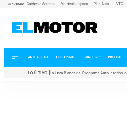
Coches eléctricos
Matrícula españa
Plan Auto+
VTC
ES NOTICIA:
ACTUALIDAD
ELÉCTRICOS
CONDUCIR
ACTUALIDAD
ELÉCTRICOS
CONDUCIR
PRUEBAS
PRUEBAS
Saltar
VIRALES
LO ÚLTIMO
La Lista Blanca del Programa Auto+: todos lo
al
PODCAST
LO ÚLTIMO
La Lista Blanca del Programa Auto+: todos los coc
contenido
MOTOS
TECNOLOGÍA
SUPERCOCHES
MOTORTV
PREMIOS
SERVICIOS