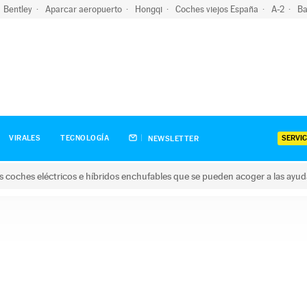
Bentley
Aparcar aeropuerto
Hongqi
Coches viejos España
A-2
Ba
SERVIC
VIRALES
TECNOLOGÍA
NEWSLETTER
s coches eléctricos e híbridos enchufables que se pueden acoger a las ayu
hes eléctricos e híbridos enchufables que se pueden acoger a la