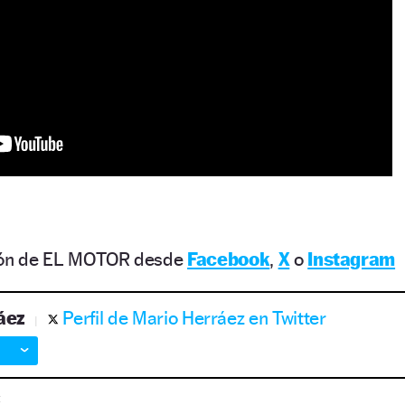
ción de EL MOTOR desde
Facebook
,
X
o
Instagram
áez
Perfil de Mario Herráez en Twitter
t