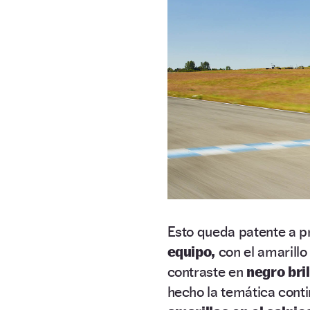
Esto queda patente a pr
equipo,
con el amarill
contraste en
negro bril
hecho la temática conti