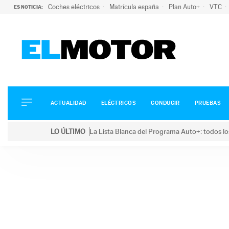
Coches eléctricos
Matrícula españa
Plan Auto+
VTC
ES NOTICIA:
ACTUALIDAD
ELÉCTRICOS
CONDUCIR
ACTUALIDAD
ELÉCTRICOS
CONDUCIR
PRUEBAS
PRUEBAS
Saltar
VIRALES
LO ÚLTIMO
La Lista Blanca del Programa Auto+: todos lo
al
PODCAST
LO ÚLTIMO
La Lista Blanca del Programa Auto+: todos los coc
contenido
MOTOS
TECNOLOGÍA
SUPERCOCHES
MOTORTV
PREMIOS
SERVICIOS