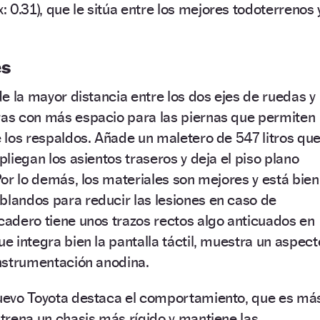
 0.31), que le sitúa entre los mejores todoterrenos 
es
 de la mayor distancia entre los dos ejes de ruedas y
eras con más espacio para las piernas que permiten
de los respaldos. Añade un maletero de 547 litros qu
 pliegan los asientos traseros y deja el piso plano
 Por lo demás, los materiales son mejores y está bien
blandos para reducir las lesiones en caso de
icadero tiene unos trazos rectos algo anticuados en
ue integra bien la pantalla táctil, muestra un aspect
 instrumentación anodina.
 nuevo Toyota destaca el comportamiento, que es má
Estrena un chasis más rígido y mantiene las