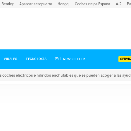
Bentley
Aparcar aeropuerto
Hongqi
Coches viejos España
A-2
Ba
SERVIC
VIRALES
TECNOLOGÍA
NEWSLETTER
s coches eléctricos e híbridos enchufables que se pueden acoger a las ayu
hes eléctricos e híbridos enchufables que se pueden acoger a la