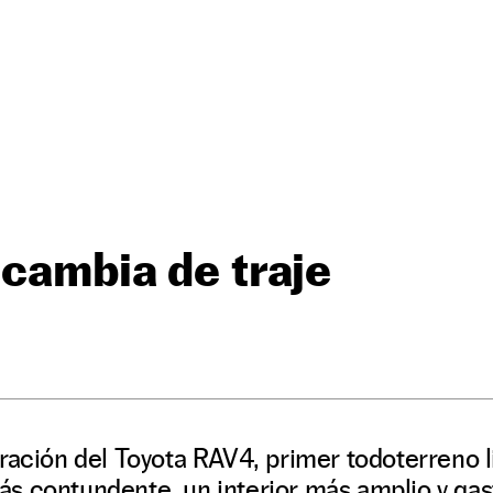
 cambia de traje
ración del Toyota RAV4, primer todoterreno 
s contundente, un interior más amplio y ga