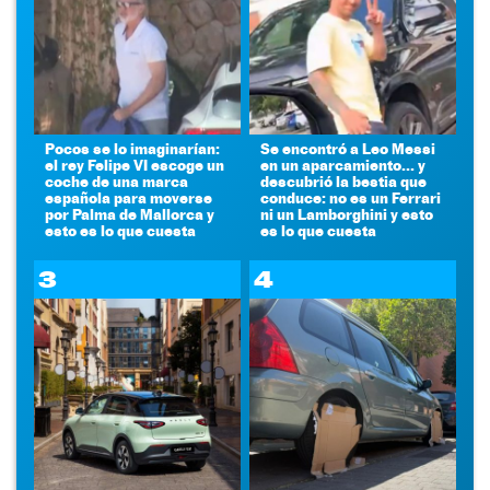
Pocos se lo imaginarían:
Se encontró a Leo Messi
el rey Felipe VI escoge un
en un aparcamiento... y
coche de una marca
descubrió la bestia que
española para moverse
conduce: no es un Ferrari
por Palma de Mallorca y
ni un Lamborghini y esto
esto es lo que cuesta
es lo que cuesta
3
4