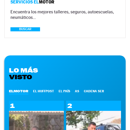
SERVICIOS EL
MOTOR
Encuentra los mejores talleres, seguros, autoescuelas,
neumáticos…
BUSCAR
LO MÁS
VISTO
ELMOTOR
EL HUFFPOST
EL PAÍS
AS
CADENA SER
1
2