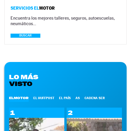
SERVICIOS EL
MOTOR
Encuentra los mejores talleres, seguros, autoescuelas,
neumáticos…
BUSCAR
LO MÁS
VISTO
ELMOTOR
EL HUFFPOST
EL PAÍS
AS
CADENA SER
1
2