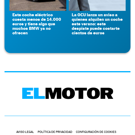
Este coche eléctrico
La OCU lanza un aviso a
cuesta menos de 14.000
quienes alquilen un coche
euros y tiene algo que
este verano: este
muchos BMW ya no
despiste puede costarte
ofrecen
cientos de euros
AVISO LEGAL
POLÍTICA DE PRIVACIDAD
CONFIGURACIÓN DE COOKIES