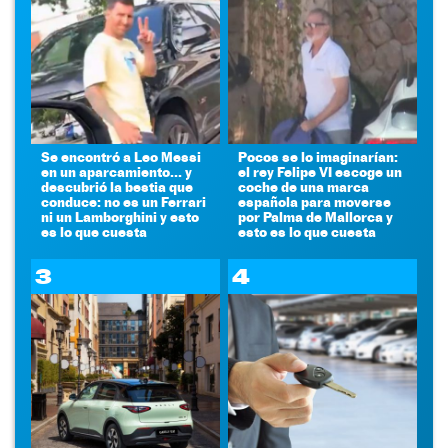
Se encontró a Leo Messi
Pocos se lo imaginarían:
en un aparcamiento... y
el rey Felipe VI escoge un
descubrió la bestia que
coche de una marca
conduce: no es un Ferrari
española para moverse
ni un Lamborghini y esto
por Palma de Mallorca y
es lo que cuesta
esto es lo que cuesta
3
4