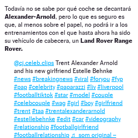
Todavía no se sabe por qué coche se decantará
Alexander-Arnold
, pero lo que es seguro es
que, al menos sobre el papel, no podrá ir a los
entrenamientos con el que hasta ahora ha sido
su vehículo de cabecera, un
Land Rover Range
Rover.
@cj.celeb.clips
Trent Alexander Arnold
and his new girlfriend Estelle Behnke
#news
#breakingnews
#viral
#foryou
#fyp
#pap
#celebrity
#paparazzi
#liv
#liverpool
#footballtiktok
#star
#model
#couple
#celebcouple
#wag
#girl
#boy
#girlfriend
#trent
#taa
#trentalexanderarnold
#estellebehnke
#edit
#car
#videography
#relationship
#footballgirlfriend
#footballrelationship
♬ som original –