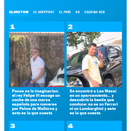
ELMOTOR
EL HUFFPOST
EL PAÍS
AS
CADENA SER
1
2
Pocos se lo imaginarían:
Se encontró a Leo Messi
el rey Felipe VI escoge un
en un aparcamiento... y
coche de una marca
descubrió la bestia que
española para moverse
conduce: no es un Ferrari
por Palma de Mallorca y
ni un Lamborghini y esto
esto es lo que cuesta
es lo que cuesta
3
4