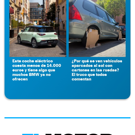
Este coche eléctrico
¿Por qué se ven vehículos
cuesta menos de 14.000
aparcados al sol con
euros y tiene algo que
cartones en las ruedas?
muchos BMW ya no
El truco que todos
ofrecen
comentan