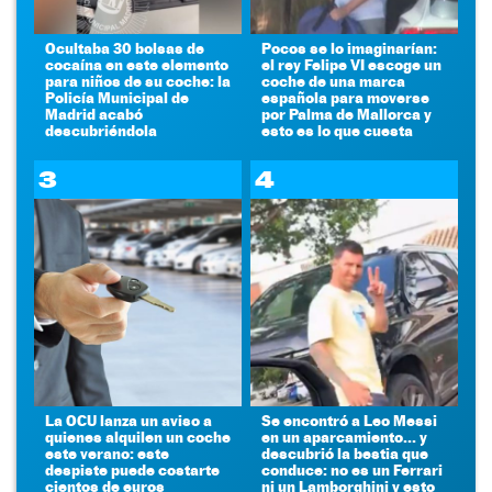
Ocultaba 30 bolsas de
Pocos se lo imaginarían:
cocaína en este elemento
el rey Felipe VI escoge un
para niños de su coche: la
coche de una marca
Policía Municipal de
española para moverse
Madrid acabó
por Palma de Mallorca y
descubriéndola
esto es lo que cuesta
3
4
La OCU lanza un aviso a
Se encontró a Leo Messi
quienes alquilen un coche
en un aparcamiento... y
este verano: este
descubrió la bestia que
despiste puede costarte
conduce: no es un Ferrari
cientos de euros
ni un Lamborghini y esto