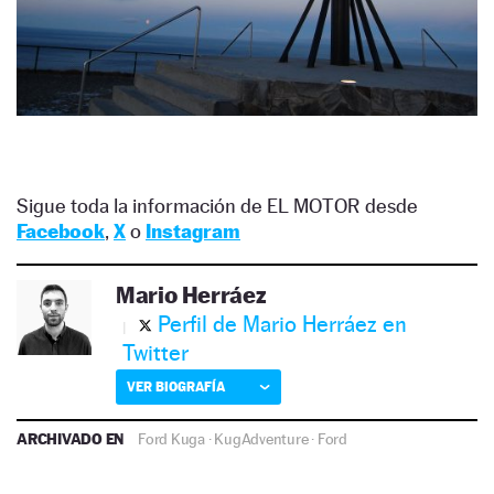
Sigue toda la información de EL MOTOR desde
Facebook
,
X
o
Instagram
Mario Herráez
Perfil de Mario Herráez en
Twitter
VER BIOGRAFÍA
ARCHIVADO EN
Ford Kuga
·
KugAdventure
·
Ford