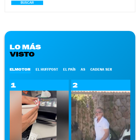
BUSCAR
LO MÁS
VISTO
ELMOTOR
EL HUFFPOST
EL PAÍS
AS
CADENA SER
1
2