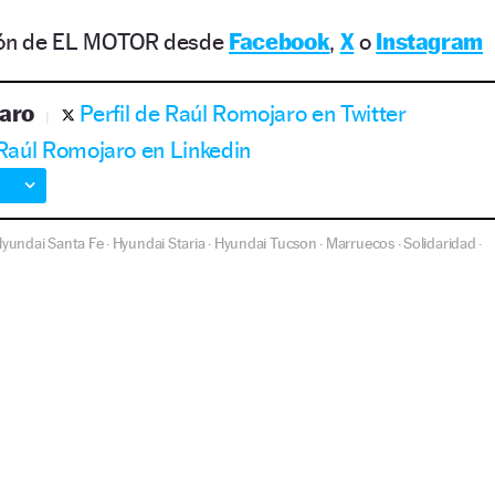
ción de EL MOTOR desde
Facebook
,
X
o
Instagram
aro
Perfil de Raúl Romojaro en Twitter
 Raúl Romojaro en Linkedin
yundai Santa Fe
Hyundai Staria
Hyundai Tucson
Marruecos
Solidaridad
·
·
·
·
·