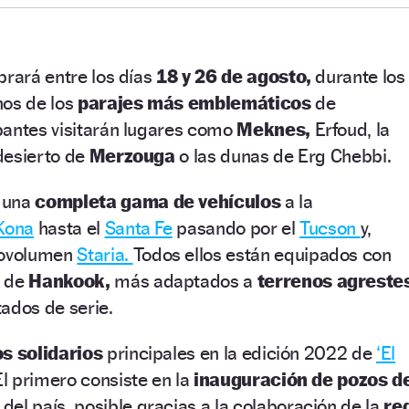
brará entre los días
18 y 26 de agosto,
durante los
nos de los
parajes más emblemáticos
de
pantes visitarán lugares como
Meknes,
Erfoud, la
desierto de
Merzouga
o las dunas de Erg Chebbi.
 una
completa gama de vehículos
a la
Kona
hasta el
Santa Fe
pasando por el
Tucson
y,
novolumen
Staria.
Todos ellos están equipados con
s de
Hankook,
más adaptados a
terrenos agreste
ados de serie.
s solidarios
principales en la edición 2022 de
‘El
El primero consiste en la
inauguración de pozos d
el país, posible gracias a la colaboración de la
re