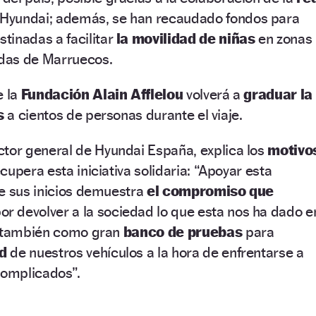
Hyundai; además, se han recaudado fondos para
tinadas a facilitar
la movilidad de niñas
en zonas
das de Marruecos.
e la
Fundación Alain Afflelou
volverá a
graduar la
s
a cientos de personas durante el viaje.
ctor general de Hyundai España, explica los
motivo
upera esta iniciativa solidaria: “Apoyar esta
e sus inicios demuestra
el compromiso que
or devolver a la sociedad lo que esta nos ha dado e
e también como gran
banco de pruebas
para
ad
de nuestros vehículos a la hora de enfrentarse a
complicados”.