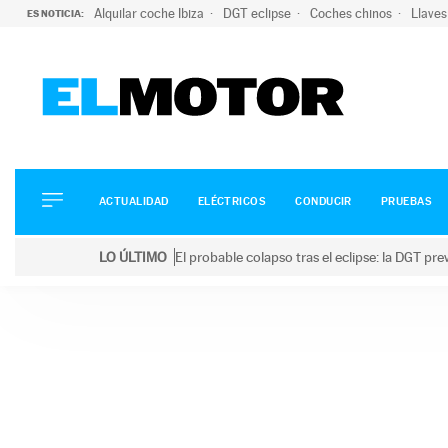
Alquilar coche Ibiza
DGT eclipse
Coches chinos
Llaves
ES NOTICIA:
ACTUALIDAD
ELÉCTRICOS
CONDUCIR
ACTUALIDAD
ELÉCTRICOS
CONDUCIR
PRUEBAS
PRUEBAS
Saltar
VIRALES
LO ÚLTIMO
El probable colapso tras el eclipse: la DGT p
al
PODCAST
LO ÚLTIMO
El probable colapso tras el eclipse: la DGT prevé u
contenido
MOTOS
TECNOLOGÍA
SUPERCOCHES
MOTORTV
PREMIOS
SERVICIOS