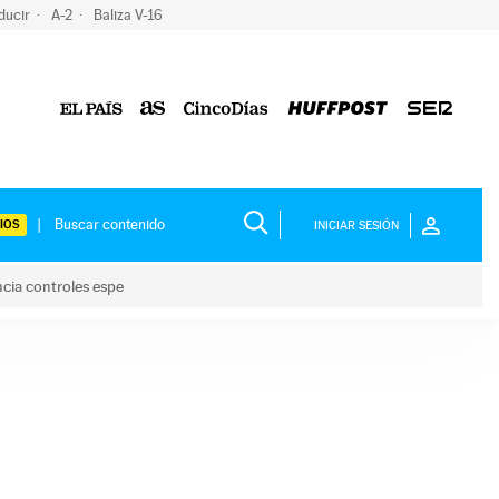
ducir
A-2
Baliza V-16
IOS
INICIAR SESIÓN
ncia controles espe
 y anuncia controles espe