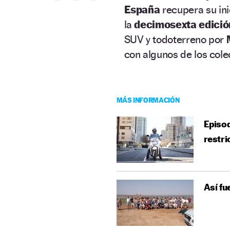
España
recupera su inic
la
decimosexta edició
SUV y todoterreno por
con algunos de los cole
MÁS INFORMACIÓN
Episod
restri
Así fu