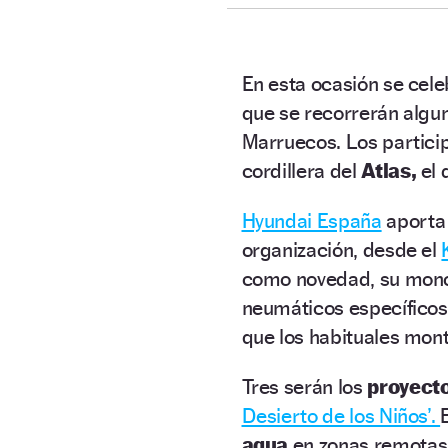
En esta ocasión se cele
que se recorrerán algu
Marruecos. Los partici
cordillera del
Atlas,
el 
Hyundai España
aporta
organización, desde el
como novedad, su mo
neumáticos específico
que los habituales mont
Tres serán los
proyecto
Desierto de los Niños’.
agua
en zonas remotas d