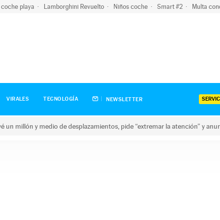
 coche playa
Lamborghini Revuelto
Niños coche
Smart #2
Multa con
SERVIC
VIRALES
TECNOLOGÍA
NEWSLETTER
revé un millón y medio de desplazamientos, pide “extremar la atención” y anu
n millón y medio de desplazamientos, pide “extremar la atención”