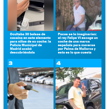
Ocultaba 30 bolsas de
Pocos se lo imaginarían:
cocaína en este elemento
el rey Felipe VI escoge un
para niños de su coche: la
coche de una marca
Policía Municipal de
española para moverse
Madrid acabó
por Palma de Mallorca y
descubriéndola
esto es lo que cuesta
3
4