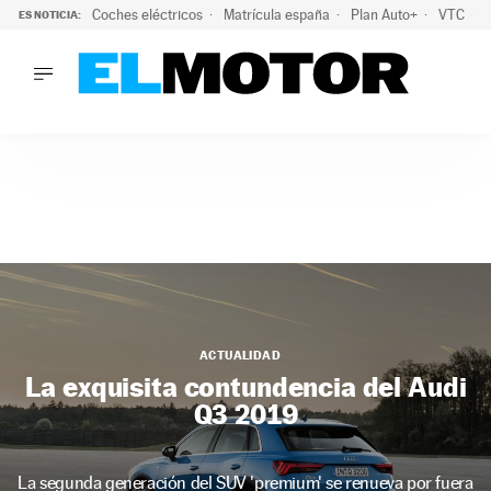
Coches eléctricos
Matrícula españa
Plan Auto+
VTC
ES NOTICIA:
LO ÚLTIMO
La Lista Blanca del Programa Auto+: todos los coches eléct
LO ÚLTIMO
La Lista Blanca del Programa Auto+: todos los coches eléctr
ACTUALIDAD
ELÉCTRICOS
CONDUCIR
PRUEBAS
Saltar
VIRALES
al
PODCAST
contenido
MOTOS
ACTUALIDAD
TECNOLOGÍA
La exquisita contundencia del Audi
SUPERCOCHES
Q3 2019
MOTORTV
PREMIOS
SERVICIOS
La segunda generación del SUV 'premium' se renueva por fuera