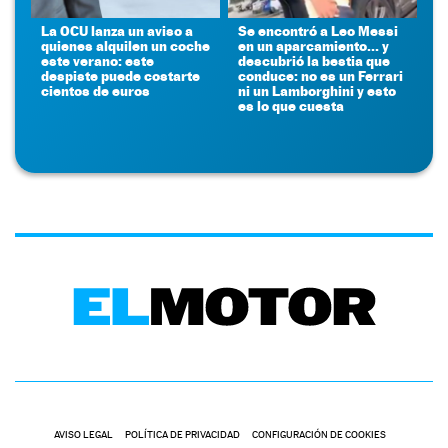
La OCU lanza un aviso a
Se encontró a Leo Messi
quienes alquilen un coche
en un aparcamiento... y
este verano: este
descubrió la bestia que
despiste puede costarte
conduce: no es un Ferrari
cientos de euros
ni un Lamborghini y esto
es lo que cuesta
AVISO LEGAL
POLÍTICA DE PRIVACIDAD
CONFIGURACIÓN DE COOKIES