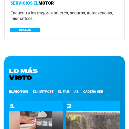
SERVICIOS EL
MOTOR
Encuentra los mejores talleres, seguros, autoescuelas,
neumáticos…
BUSCAR
LO MÁS
VISTO
ELMOTOR
EL HUFFPOST
EL PAÍS
AS
CADENA SER
1
2