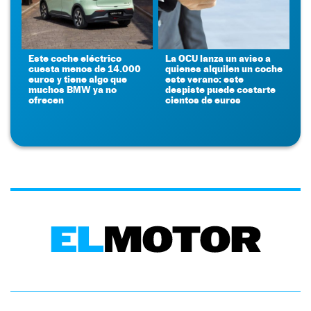
Este coche eléctrico
La OCU lanza un aviso a
cuesta menos de 14.000
quienes alquilen un coche
euros y tiene algo que
este verano: este
muchos BMW ya no
despiste puede costarte
ofrecen
cientos de euros