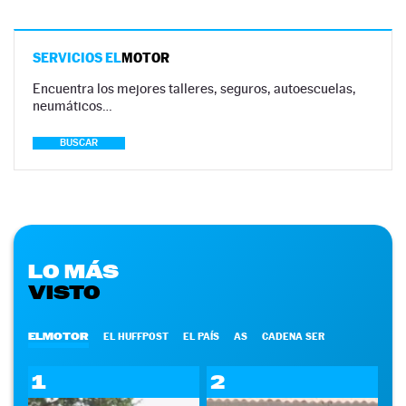
SERVICIOS EL
MOTOR
Encuentra los mejores talleres, seguros, autoescuelas,
neumáticos…
BUSCAR
LO MÁS
VISTO
ELMOTOR
EL HUFFPOST
EL PAÍS
AS
CADENA SER
1
2