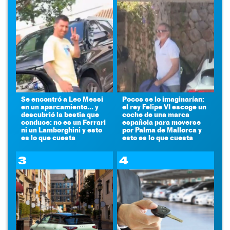
Se encontró a Leo Messi
Pocos se lo imaginarían:
en un aparcamiento... y
el rey Felipe VI escoge un
descubrió la bestia que
coche de una marca
conduce: no es un Ferrari
española para moverse
ni un Lamborghini y esto
por Palma de Mallorca y
es lo que cuesta
esto es lo que cuesta
3
4