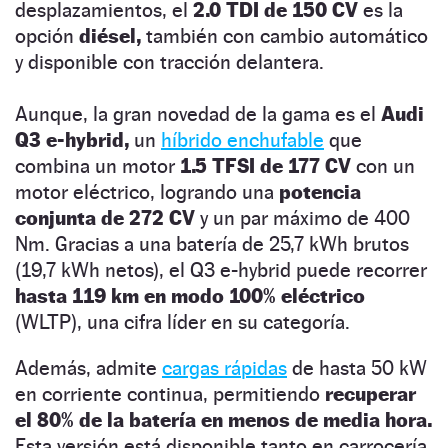
desplazamientos, el
2.0 TDI de 150 CV
es la
opción
diésel,
también con cambio automático
y disponible con tracción delantera.
Aunque, la gran novedad de la gama es el
Audi
Q3 e-hybrid,
un
híbrido enchufable
que
combina un motor
1.5 TFSI de 177 CV
con un
motor eléctrico, logrando una
potencia
conjunta de 272 CV
y un par máximo de 400
Nm. Gracias a una batería de 25,7 kWh brutos
(19,7 kWh netos), el Q3 e-hybrid puede recorrer
hasta 119 km en modo 100% eléctrico
(WLTP), una cifra líder en su categoría.
Además, admite
cargas rápidas
de hasta 50 kW
en corriente continua, permitiendo
recuperar
el 80% de la batería en menos de media hora.
Esta versión está disponible tanto en carrocería