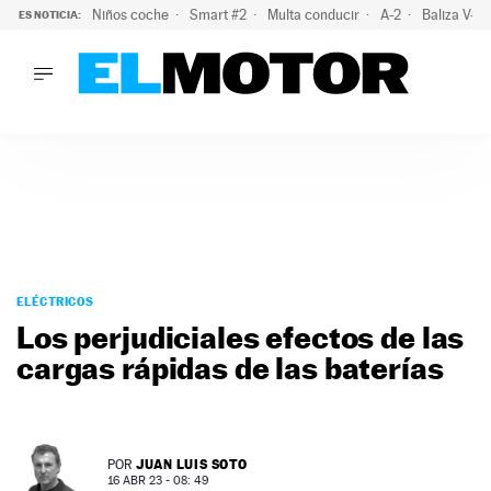
Niños coche
Smart #2
Multa conducir
A-2
Baliza V-1
ES NOTICIA:
LO ÚLTIMO
La OCU lanza un aviso a quienes alquilen un coche este vera
LO ÚLTIMO
La OCU lanza un aviso a quienes alquilen un coche este vera
ACTUALIDAD
ELÉCTRICOS
CONDUCIR
PRUEBAS
Saltar
VIRALES
al
ELÉCTRICOS
PODCAST
contenido
Los perjudiciales efectos de las
MOTOS
cargas rápidas de las baterías
TECNOLOGÍA
SUPERCOCHES
MOTORTV
PREMIOS
JUAN LUIS SOTO
POR
SERVICIOS
16 ABR 23 - 08: 49