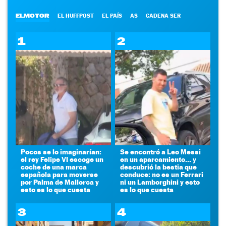
ELMOTOR
EL HUFFPOST
EL PAÍS
AS
CADENA SER
1
2
Pocos se lo imaginarían:
Se encontró a Leo Messi
el rey Felipe VI escoge un
en un aparcamiento... y
coche de una marca
descubrió la bestia que
española para moverse
conduce: no es un Ferrari
por Palma de Mallorca y
ni un Lamborghini y esto
esto es lo que cuesta
es lo que cuesta
3
4