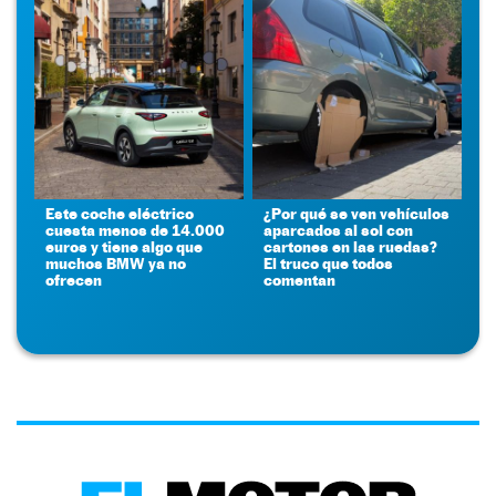
Este coche eléctrico
¿Por qué se ven vehículos
cuesta menos de 14.000
aparcados al sol con
euros y tiene algo que
cartones en las ruedas?
muchos BMW ya no
El truco que todos
ofrecen
comentan