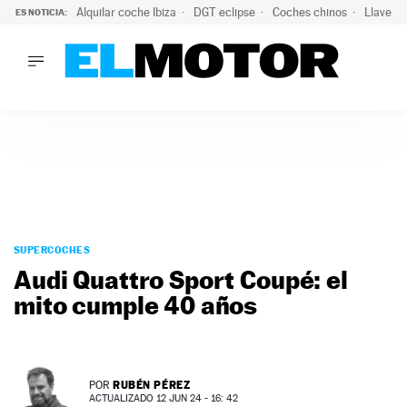
Alquilar coche Ibiza
DGT eclipse
Coches chinos
Llaves 
ES NOTICIA:
LO ÚLTIMO
El probable colapso tras el eclipse: la DGT prevé un millón 
LO ÚLTIMO
El probable colapso tras el eclipse: la DGT prevé un millón 
ACTUALIDAD
ELÉCTRICOS
CONDUCIR
PRUEBAS
Saltar
VIRALES
al
SUPERCOCHES
PODCAST
contenido
Audi Quattro Sport Coupé: el
MOTOS
mito cumple 40 años
TECNOLOGÍA
SUPERCOCHES
MOTORTV
PREMIOS
RUBÉN PÉREZ
POR
SERVICIOS
ACTUALIZADO 12 JUN 24 - 16: 42