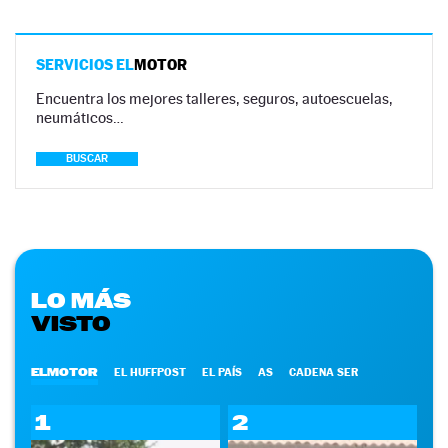
SERVICIOS EL
MOTOR
Encuentra los mejores talleres, seguros, autoescuelas,
neumáticos…
BUSCAR
LO MÁS
VISTO
ELMOTOR
EL HUFFPOST
EL PAÍS
AS
CADENA SER
1
2