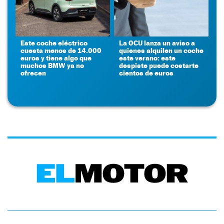
Este coche eléctrico
La OCU lanza un aviso a
cuesta menos de 14.000
quienes alquilen un coche
euros y tiene algo que
este verano: este
muchos BMW ya no
despiste puede costarte
ofrecen
cientos de euros