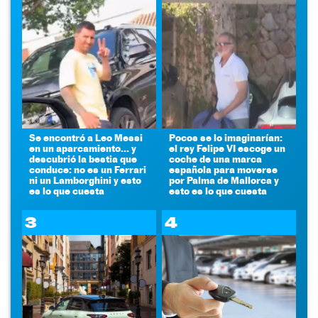
Se encontró a Leo Messi
Pocos se lo imaginarían:
en un aparcamiento... y
el rey Felipe VI escoge un
descubrió la bestia que
coche de una marca
conduce: no es un Ferrari
española para moverse
ni un Lamborghini y esto
por Palma de Mallorca y
es lo que cuesta
esto es lo que cuesta
3
4