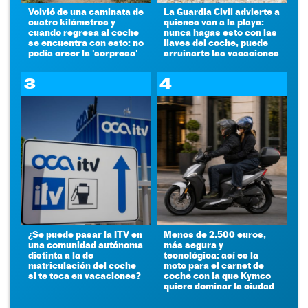
Volvió de una caminata de
La Guardia Civil advierte a
cuatro kilómetros y
quienes van a la playa:
cuando regresa al coche
nunca hagas esto con las
se encuentra con esto: no
llaves del coche, puede
podía creer la 'sorpresa'
arruinarte las vacaciones
3
4
¿Se puede pasar la ITV en
Menos de 2.500 euros,
una comunidad autónoma
más segura y
distinta a la de
tecnológica: así es la
matriculación del coche
moto para el carnet de
si te toca en vacaciones?
coche con la que Kymco
quiere dominar la ciudad