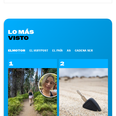
LO MÁS
VISTO
ELMOTOR
EL HUFFPOST
EL PAÍS
AS
CADENA SER
1
2