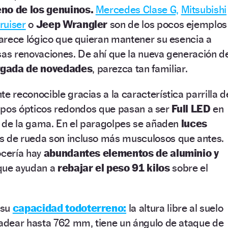
no de los genuinos.
Mercedes Clase G,
Mitsubishi
ruiser
o
Jeep Wrangler
son de los pocos ejemplos
arece lógico que quieran mantener su esencia a
sas renovaciones. De ahí que la nueva generación d
rgada de novedades
, parezca tan familiar.
te reconocible gracias a la característica parrilla d
grupos ópticos redondos que pasan a ser
Full LED
en
 de la gama. En el paragolpes se añaden
luces
os de rueda son incluso más musculosos que antes.
ocería hay
abundantes elementos de aluminio y
ue ayudan a
rebajar el peso 91 kilos
sobre el
 su
capacidad todoterreno:
la altura libre al suelo
dear hasta 762 mm, tiene un ángulo de ataque de