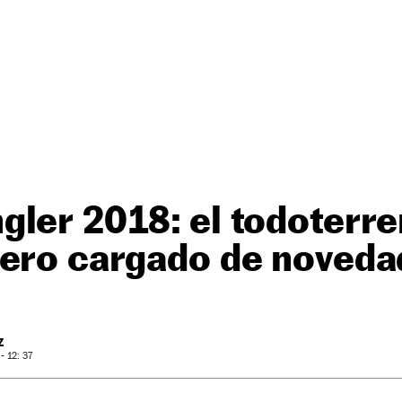
ler 2018: el todoterre
pero cargado de noved
Z
 12: 37