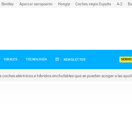
Bentley
Aparcar aeropuerto
Hongqi
Coches viejos España
A-2
Ba
SERVIC
VIRALES
TECNOLOGÍA
NEWSLETTER
s coches eléctricos e híbridos enchufables que se pueden acoger a las ayu
hes eléctricos e híbridos enchufables que se pueden acoger a la