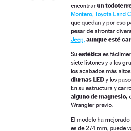
encontrar
un todoterre
Montero,
Toyota Land C
que quedan y por eso p
pesar de afrontar diver
Jeep,
aunque esté ca
Su
estética
es fácilmen
siete listones y a los 
los acabados más altos
diurnas LED
y los pas
En su estructura y carr
alguno de magnesio,
q
Wrangler previo.
El modelo ha mejorado
es de 274 mm, puede va