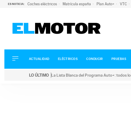
Coches eléctricos
Matrícula españa
Plan Auto+
VTC
ES NOTICIA:
ACTUALIDAD
ELÉCTRICOS
CONDUCIR
ACTUALIDAD
ELÉCTRICOS
CONDUCIR
PRUEBAS
PRUEBAS
Saltar
VIRALES
LO ÚLTIMO
La Lista Blanca del Programa Auto+: todos lo
al
PODCAST
LO ÚLTIMO
La Lista Blanca del Programa Auto+: todos los coc
contenido
MOTOS
TECNOLOGÍA
SUPERCOCHES
MOTORTV
PREMIOS
SERVICIOS