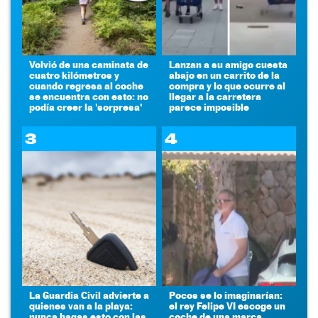
Volvió de una caminata de
Lanzan a su amigo cuesta
cuatro kilómetros y
abajo en un carrito de la
cuando regresa al coche
compra y lo que ocurre al
se encuentra con esto: no
llegar a la carretera
podía creer la 'sorpresa'
parece imposible
3
4
La Guardia Civil advierte a
Pocos se lo imaginarían:
quienes van a la playa:
el rey Felipe VI escoge un
nunca hagas esto con las
coche de una marca