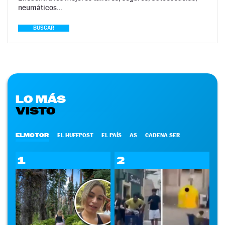
neumáticos…
BUSCAR
LO MÁS
VISTO
ELMOTOR
EL HUFFPOST
EL PAÍS
AS
CADENA SER
1
2