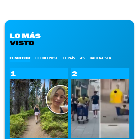
LO MÁS
VISTO
ELMOTOR
EL HUFFPOST
EL PAÍS
AS
CADENA SER
1
2