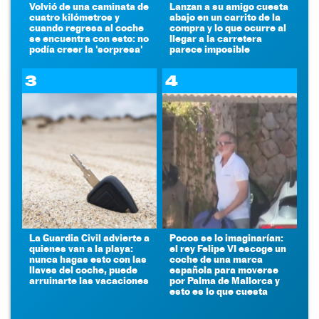
Volvió de una caminata de
Lanzan a su amigo cuesta
cuatro kilómetros y
abajo en un carrito de la
cuando regresa al coche
compra y lo que ocurre al
se encuentra con esto: no
llegar a la carretera
podía creer la 'sorpresa'
parece imposible
3
4
La Guardia Civil advierte a
Pocos se lo imaginarían:
quienes van a la playa:
el rey Felipe VI escoge un
nunca hagas esto con las
coche de una marca
llaves del coche, puede
española para moverse
arruinarte las vacaciones
por Palma de Mallorca y
esto es lo que cuesta