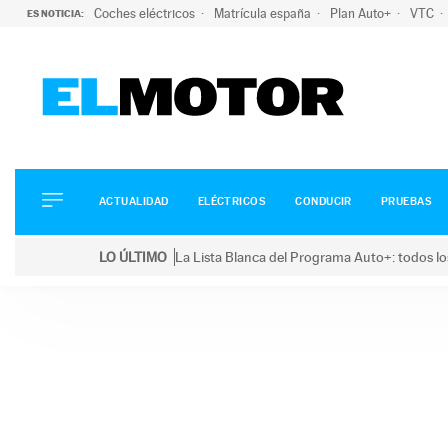
Coches eléctricos
Matrícula españa
Plan Auto+
VTC
ES NOTICIA:
ACTUALIDAD
ELÉCTRICOS
CONDUCIR
ACTUALIDAD
ELÉCTRICOS
CONDUCIR
PRUEBAS
PRUEBAS
Saltar
VIRALES
LO ÚLTIMO
La Lista Blanca del Programa Auto+: todos lo
al
PODCAST
LO ÚLTIMO
La Lista Blanca del Programa Auto+: todos los coc
contenido
MOTOS
TECNOLOGÍA
SUPERCOCHES
MOTORTV
PREMIOS
SERVICIOS