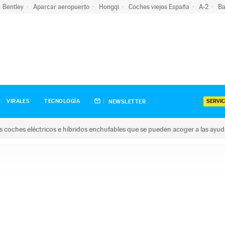
Bentley
Aparcar aeropuerto
Hongqi
Coches viejos España
A-2
Ba
SERVIC
VIRALES
TECNOLOGÍA
NEWSLETTER
s coches eléctricos e híbridos enchufables que se pueden acoger a las ayu
hes eléctricos e híbridos enchufables que se pueden acoger a la