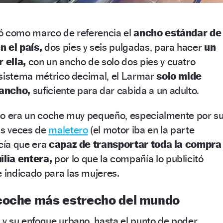
ó como marco de referencia el
ancho estándar de
n el país,
dos pies y seis pulgadas, para hacer
un
 ella,
con un ancho de solo dos pies y cuatro
 sistema métrico decimal, el Larmar
solo mide
 ancho,
suficiente para dar cabida a un adulto.
co era un coche muy pequeño, especialmente por s
as veces de
maletero
(el motor iba en la parte
ecía que era
capaz de transportar toda la compra
lia entera,
por lo que la compañía lo publicitó
indicado para las mujeres.
coche más estrecho del mundo
y su enfoque urbano, hasta el punto de poder