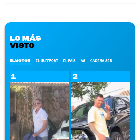
LO MÁS
VISTO
ELMOTOR
EL HUFFPOST
EL PAÍS
AS
CADENA SER
1
2