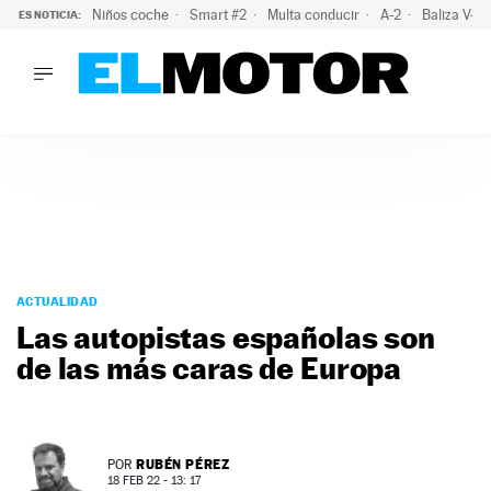
Niños coche
Smart #2
Multa conducir
A-2
Baliza V-1
ES NOTICIA:
LO ÚLTIMO
La OCU lanza un aviso a quienes alquilen un coche este vera
LO ÚLTIMO
La OCU lanza un aviso a quienes alquilen un coche este vera
ACTUALIDAD
ELÉCTRICOS
CONDUCIR
PRUEBAS
Saltar
VIRALES
al
ACTUALIDAD
PODCAST
contenido
Las autopistas españolas son
MOTOS
de las más caras de Europa
TECNOLOGÍA
SUPERCOCHES
MOTORTV
PREMIOS
RUBÉN PÉREZ
POR
SERVICIOS
18 FEB 22 - 13: 17