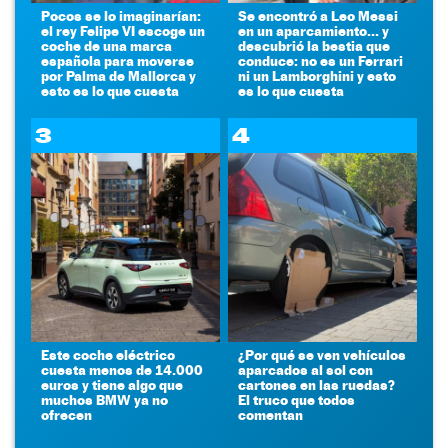
Pocos se lo imaginarían:
Se encontró a Leo Messi
el rey Felipe VI escoge un
en un aparcamiento... y
coche de una marca
descubrió la bestia que
española para moverse
conduce: no es un Ferrari
por Palma de Mallorca y
ni un Lamborghini y esto
esto es lo que cuesta
es lo que cuesta
3
4
Este coche eléctrico
¿Por qué se ven vehículos
cuesta menos de 14.000
aparcados al sol con
euros y tiene algo que
cartones en las ruedas?
muchos BMW ya no
El truco que todos
ofrecen
comentan