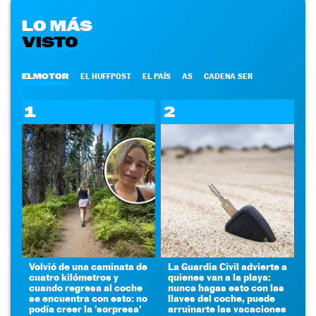
LO MÁS
VISTO
ELMOTOR
EL HUFFPOST
EL PAÍS
AS
CADENA SER
1
2
Volvió de una caminata de
La Guardia Civil advierte a
cuatro kilómetros y
quienes van a la playa:
cuando regresa al coche
nunca hagas esto con las
se encuentra con esto: no
llaves del coche, puede
podía creer la 'sorpresa'
arruinarte las vacaciones