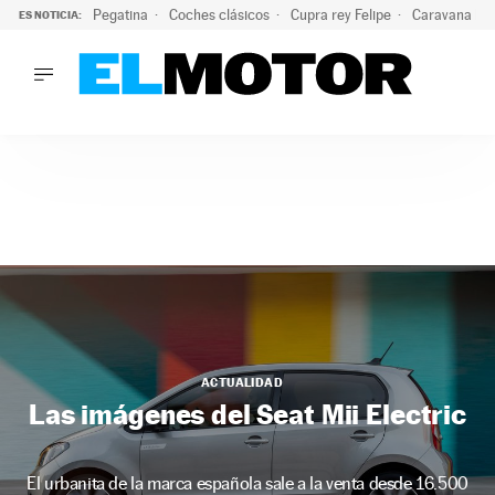
Pegatina
Coches clásicos
Cupra rey Felipe
Caravana lig
ES NOTICIA:
LO ÚLTIMO
¿Conocías esta pegatina de moda?: puede salvar tu coche d
LO ÚLTIMO
¿Conocías esta pegatina de moda?: puede salvar tu coche de
ACTUALIDAD
ELÉCTRICOS
CONDUCIR
PRUEBAS
Saltar
VIRALES
al
PODCAST
contenido
MOTOS
TECNOLOGÍA
ACTUALIDAD
SUPERCOCHES
Las imágenes del Seat Mii Electric
MOTORTV
PREMIOS
SERVICIOS
El urbanita de la marca española sale a la venta desde 16.500