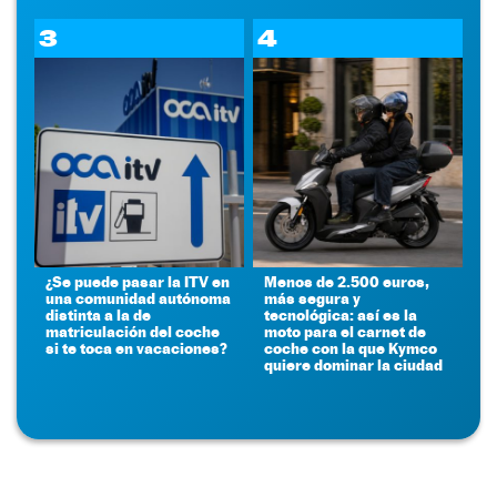
3
4
¿Se puede pasar la ITV en
Menos de 2.500 euros,
una comunidad autónoma
más segura y
distinta a la de
tecnológica: así es la
matriculación del coche
moto para el carnet de
si te toca en vacaciones?
coche con la que Kymco
quiere dominar la ciudad