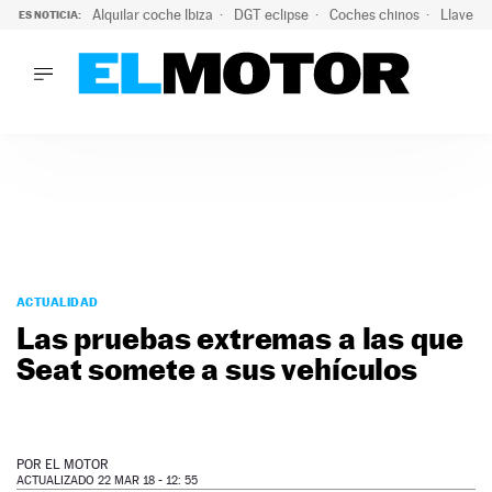
Alquilar coche Ibiza
DGT eclipse
Coches chinos
Llaves 
ES NOTICIA:
LO ÚLTIMO
El probable colapso tras el eclipse: la DGT prevé un millón 
LO ÚLTIMO
El probable colapso tras el eclipse: la DGT prevé un millón 
ACTUALIDAD
ELÉCTRICOS
CONDUCIR
PRUEBAS
Saltar
VIRALES
al
ACTUALIDAD
PODCAST
contenido
Las pruebas extremas a las que
MOTOS
Seat somete a sus vehículos
TECNOLOGÍA
SUPERCOCHES
MOTORTV
PREMIOS
POR
EL MOTOR
SERVICIOS
ACTUALIZADO 22 MAR 18 - 12: 55