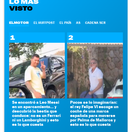
LO MÁS
VISTO
ELMOTOR
EL HUFFPOST
EL PAÍS
AS
CADENA SER
1
2
Se encontró a Leo Messi
Pocos se lo imaginarían:
en un aparcamiento... y
el rey Felipe VI escoge un
descubrió la bestia que
coche de una marca
conduce: no es un Ferrari
española para moverse
ni un Lamborghini y esto
por Palma de Mallorca y
es lo que cuesta
esto es lo que cuesta