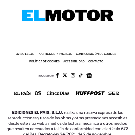
AVISO LEGAL
POLÍTICA DE PRIVACIDAD
CONFIGURACIÓN DE COOKIES
POLÍTICA DE COOKIES
ACCESIBILIDAD
CONTACTO
SÍGUENOS:
EDICIONES EL PAIS, S.L.U.
realiza una reserva expresa de las
reproducciones y usos de las obras y otras prestaciones accesibles
desde este sitio web a medios de lectura mecánica u otros medios
que resulten adecuados a tal fin de conformidad con el artículo 67.3
del Real Decreto-ley 24/2021, de 2 de noviembre.