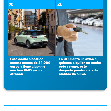
3
4
Este coche eléctrico
La OCU lanza un aviso a
cuesta menos de 14.000
quienes alquilen un coche
euros y tiene algo que
este verano: este
muchos BMW ya no
despiste puede costarte
ofrecen
cientos de euros