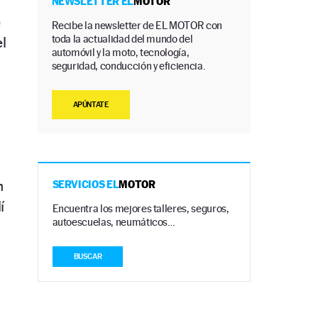
NEWSLETTER EL
MOTOR
e
Recibe la newsletter de EL MOTOR con
toda la actualidad del mundo del
l
automóvil y la moto, tecnología,
seguridad, conducción y eficiencia.
APÚNTATE
n
SERVICIOS EL
MOTOR
í
Encuentra los mejores talleres, seguros,
autoescuelas, neumáticos…
BUSCAR