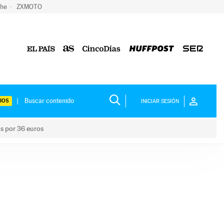
che
ZXMOTO
IOS
INICIAR SESIÓN
os por 36 euros
los niños por 36 euros