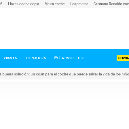
-16
Llaves coche copia
Messi coche
Leapmotor
Cristiano Ronaldo co
SERVIC
VIRALES
TECNOLOGÍA
NEWSLETTER
una buena solución: un cojín para el coche que puede salvar la vida de los niñ
ena solución: un cojín para el coche que puede salvar la vida de 