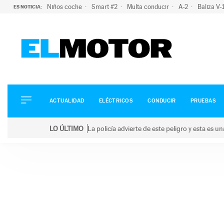
Niños coche
Smart #2
Multa conducir
A-2
Baliza V
ES NOTICIA:
ACTUALIDAD
ELÉCTRICOS
CONDUCIR
ACTUALIDAD
ELÉCTRICOS
CONDUCIR
PRUEBAS
PRUEBAS
Saltar
VIRALES
LO ÚLTIMO
La policía advierte de este peligro y esta es 
al
PODCAST
LO ÚLTIMO
La policía advierte de este peligro y esta es una bu
contenido
MOTOS
TECNOLOGÍA
SUPERCOCHES
MOTORTV
PREMIOS
SERVICIOS